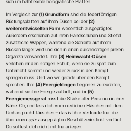
sich um halbflexible holografische Platten.
Im Vergleich zur
(1) Grundform
sind die federförmigen
Rüstungsplatten auf ihren Düsen bei der
(2)
weiterentwickelten Form
wesentlich ausgeprägter.
Außerdem erschienen auf ihren Handschuhen und Stiefel
zusätzliche Wappen, während die Schleife auf ihrem
Rücken länger wird und sich in einen durchsichtigen pinken
Organza verwandelt. Ihre
(3) Heimwacht-Düsen
verleihen ihr den nötigen Schub, wenn sie
zu spät zum
Unterricht kommt
und wieder zurück in den Kampf
springen muss. Und wo wir gerade über den Kampf
sprechen: Ihre
(4) Energieklingen
beginnen zu leuchten,
während sie ihre Energie auflädt, und ihr
(5)
Energiemessgerät
misst die Stärke aller Personen in ihrer
Nähe. Oh, und lass dich vom niedlichen Häschen mit dem
Umhang nicht täuschen – das ist ihre Vertraute Ina, die
über einen
sehr
ausgeprägten Beschützerinstinkt verfügt.
Du solltest dich nicht mit Ina anlegen.