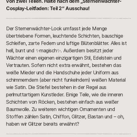
von zwei Teilen. Halte nach dem „Sternenwächter-
Cosplay-Leitfaden: Teil 2“ Ausschau!
Der Sternenwächter-Look umfasst jede Menge
übertriebene Formen, leuchtende Schichten, bauschige
Schleifen, zarte Federn und luftige Blütenblätter. Alles ist
hell, bunt und ✨magisch✨. Außerdem besitzt jeder
Wächter einen eigenen einzigartigen Stil, Edelstein und
Vertrauten. Sofern nicht extra erwähnt, bestehen das
weiße Mieder und die Handschuhe jeder Uniform aus
schimmerndem (aber nicht funkelndem) weißen Material
wie Satin. Die Stiefel bestehen in der Regel aus
perlmuttartigem Kunstleder. Einige Teile, wie die inneren
Schichten von Röcken, bestehen einfach aus weißer
Baumwolle. Zu weiteren wichtigen Ornamenten und
Stoffen zählen Satin, Chiffon, Glitzer, Elastan und – oh,
haben wir Glitzer bereits erwähnt?