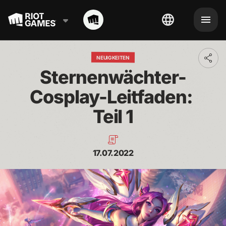
NEUIGKEITEN
Toggl
addit
Sternenwächter-
shari
optio
Cosplay-Leitfaden: 
Teil 1
17.07.2022