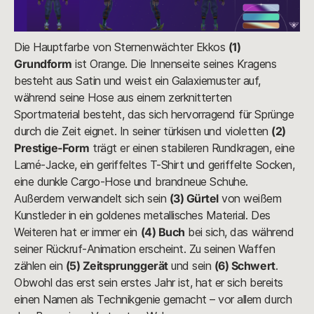
Die Hauptfarbe von Sternenwächter Ekkos
(1)
Grundform
ist Orange. Die Innenseite seines Kragens
besteht aus Satin und weist ein Galaxiemuster auf,
während seine Hose aus einem zerknitterten
Sportmaterial besteht, das sich hervorragend für Sprünge
durch die Zeit eignet. In seiner türkisen und violetten
(2)
Prestige-Form
trägt er einen stabileren Rundkragen, eine
Lamé-Jacke, ein geriffeltes T-Shirt und geriffelte Socken,
eine dunkle Cargo-Hose und brandneue Schuhe.
Außerdem verwandelt sich sein
(3) Gürtel
von weißem
Kunstleder in ein goldenes metallisches Material. Des
Weiteren hat er immer ein
(4) Buch
bei sich, das während
seiner Rückruf-Animation erscheint. Zu seinen Waffen
zählen ein
(5) Zeitsprunggerät
und sein
(6) Schwert
.
Obwohl das erst sein erstes Jahr ist, hat er sich bereits
einen Namen als Technikgenie gemacht – vor allem durch