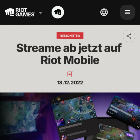
NEUIGKEITEN
Toggl
addit
Streame ab jetzt auf 
shari
optio
Riot Mobile
13.12.2022