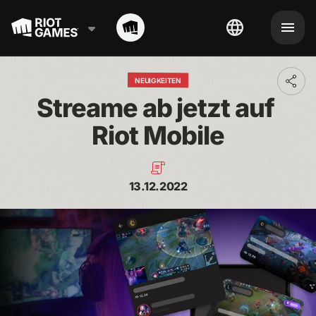
NEUIGKEITEN
Toggl
addit
Streame ab jetzt auf 
shari
optio
Riot Mobile
13.12.2022