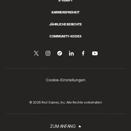
E-VERIFY
BARRIEREFREIHEIT
JÄHRLICHE BERICHTE
COMMUNITY-KODEX
Folge
Follow
Follow
Über
Folge
Auf
YouTube
uns
us
us
LinkedIn
uns
ansehen
auf
on
on
teilen
auf
Twitter
Instagram
Tiktok
Facebook
Cookie-Einstellungen
© 2026 Riot Games, Inc. Alle Rechte vorbehalten
ZUM ANFANG