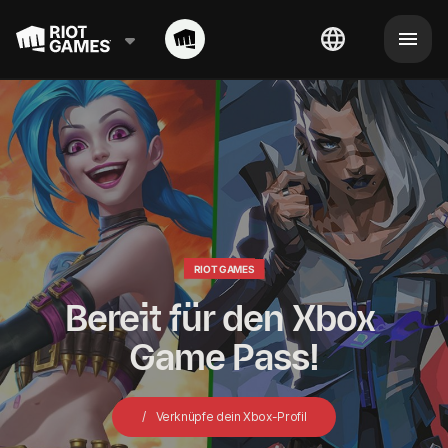
RIOT GAMES
Bereit für den Xbox 
Game Pass!
Verknüpfe dein Xbox-Profil