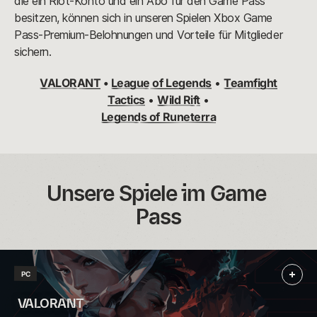
die ein Riot-Konto und ein Abo für den Game Pass
besitzen, können sich in unseren Spielen Xbox Game
Pass-Premium-Belohnungen und Vorteile für Mitglieder
sichern.
VALORANT
•
League of Legends
•
Teamfight
Tactics
•
Wild Rift
•
Legends of Runeterra
Unsere Spiele im Game 
Pass
PC
Mehr
VALORANT
Informationen