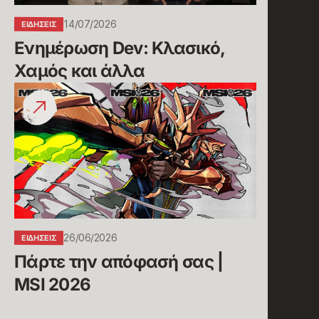
14/07/2026
ΕΙΔΉΣΕΙΣ
Ενημέρωση Dev: Κλασικό, 
Χαμός και άλλα
Πάρτε
την
απόφασή
σας
|
MSI
2026
26/06/2026
ΕΙΔΉΣΕΙΣ
Πάρτε την απόφασή σας | 
MSI 2026