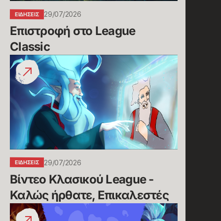
29/07/2026
ΕΙΔΉΣΕΙΣ
Επιστροφή στο League 
Classic
Βίντεο
Κλασικού
League
-
Καλώς
ήρθατε,
Επικαλεστές
29/07/2026
ΕΙΔΉΣΕΙΣ
Βίντεο Κλασικού League - 
Καλώς ήρθατε, Επικαλεστές
Συνδέστε
τους