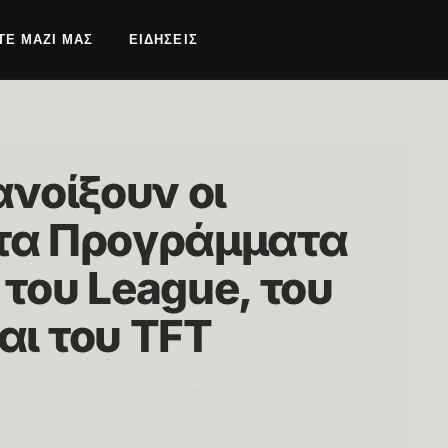
ΤΕ ΜΑΖΊ ΜΑΣ
ΕΙΔΉΣΕΙΣ
νοίξουν οι 
 τα Προγράμματα 
ου League, του 
ι του TFT