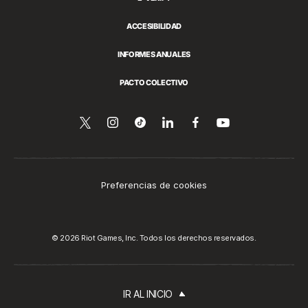
ACCESIBILIDAD
INFORMES ANUALES
PACTO COLECTIVO
Síguenos
Follow
Follow
Compartir
Síguenos
Ver
en
en
us
us
esto
en
YouTube
Twitter
on
on
en
Facebook
Instagram
Tiktok
LinkedIn
Preferencias de cookies
© 2026 Riot Games, Inc. Todos los derechos reservados.
IR AL INICIO