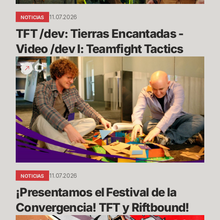
Tactics
11.07.2026
NOTICIAS
TFT /dev: Tierras Encantadas - 
Video /dev I: Teamfight Tactics
¡Presentamos
el
Festival
de
la
Convergencia!
TFT
y
Riftbound!
11.07.2026
NOTICIAS
¡Presentamos el Festival de la 
Convergencia! TFT y Riftbound!