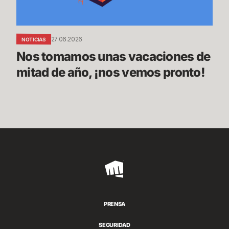
año,
¡nos
vemos
27.06.2026
NOTICIAS
pronto!
Nos tomamos unas vacaciones de 
mitad de año, ¡nos vemos pronto!
Riot
Games
PRENSA
SEGURIDAD