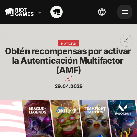
Toggl
NOTICIAS
addit
Obtén recompensas por activar 
shari
optio
la Autenticación Multifactor 
(AMF)
29.04.2025