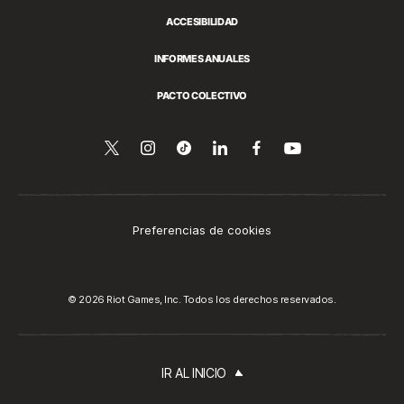
ACCESIBILIDAD
INFORMES ANUALES
PACTO COLECTIVO
Síguenos
Follow
Follow
Compartir
Síguenos
Ver
en
en
us
us
esto
en
YouTube
Twitter
on
on
en
Facebook
Instagram
Tiktok
LinkedIn
Preferencias de cookies
© 2026 Riot Games, Inc. Todos los derechos reservados.
IR AL INICIO