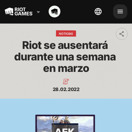
NOTICIAS
Toggl
addit
Riot se ausentará 
shari
optio
durante una semana 
en marzo
28.02.2022