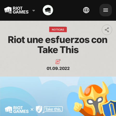
NOTICIAS
Toggl
addit
Riot une esfuerzos con 
shari
optio
Take This
01.09.2022