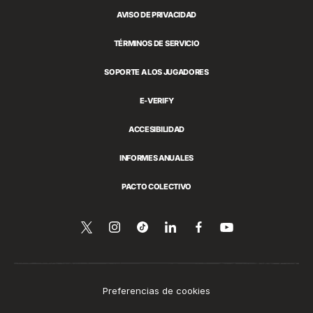
AVISO DE PRIVACIDAD
TÉRMINOS DE SERVICIO
SOPORTE A LOS JUGADORES
E-VERIFY
ACCESIBILIDAD
INFORMES ANUALES
PACTO COLECTIVO
Síguenos
Follow
Follow
Compartir
Síguenos
Ver
en
en
us
us
esto
en
YouTube
Twitter
on
on
en
Facebook
Instagram
Tiktok
LinkedIn
Preferencias de cookies