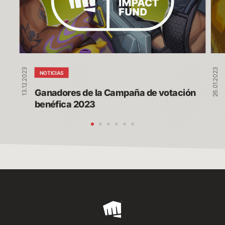
de
par
votación
de
benéfica
los
2023
6
mill
de
13.12.2023
26.01.2023
dóla
NOTICIAS
Ganadores de la Campaña de votación 
benéfica 2023
Riot