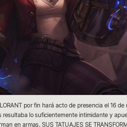
ORANT por fin hará acto de presencia el 16 de 
resultaba lo suficientemente intimidante y apue
nsforman en armas. SUS TATUAJES SE TRANSF