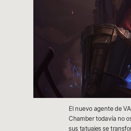
El nuevo agente de VAL
Chamber todavía no os 
sus tatuajes se tra