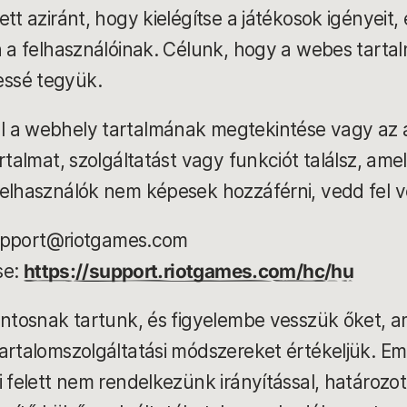
tt aziránt, hogy kielégítse a játékosok igényeit,
n a felhasználóinak. Célunk, hogy a webes tarta
essé tegyük.
 a webhely tartalmának megtekintése vagy az 
rtalmat, szolgáltatást vagy funkciót találsz, ame
felhasználók nem képesek hozzáférni, vedd fel v
upport@riotgames.com
se:
https://support.riotgames.com/hc/hu
ontosnak tartunk, és figyelembe vesszük őket, a
artalomszolgáltatási módszereket értékeljük. Eme
i felett nem rendelkezünk irányítással, határozot