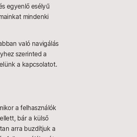
 és egyenlő esélyű
lmainkat mindenki
abban való navigálás
lyhez szerinted a
elünk a kapcsolatot.
mikor a felhasználók
llett, bár a külső
tan arra buzdítjuk a