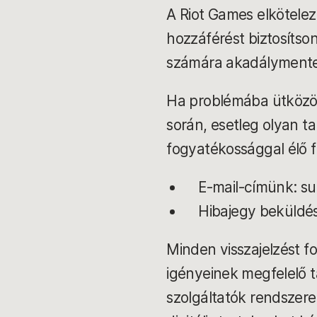
A Riot Games elköteleze
hozzáférést biztosítso
számára akadályment
Ha problémába ütközöl
során, esetleg olyan ta
fogyatékossággal élő 
E-mail-címünk: s
Hibajegy beküldé
Minden visszajelzést f
igényeinek megfelelő t
szolgáltatók rendszere