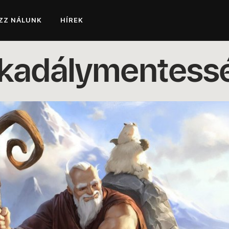
ZZ NÁLUNK
HÍREK
kadálymentess