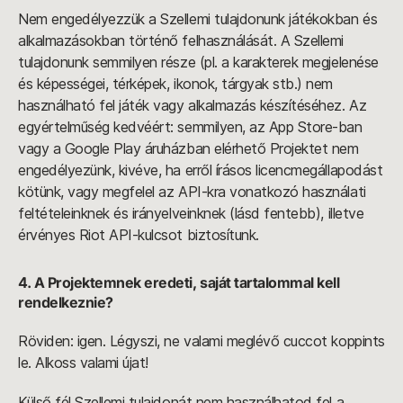
Nem engedélyezzük a Szellemi tulajdonunk játékokban és
alkalmazásokban történő felhasználását. A Szellemi
tulajdonunk semmilyen része (pl. a karakterek megjelenése
és képességei, térképek, ikonok, tárgyak stb.) nem
használható fel játék vagy alkalmazás készítéséhez. Az
egyértelműség kedvéért: semmilyen, az App Store-ban
vagy a Google Play áruházban elérhető Projektet nem
engedélyezünk, kivéve, ha erről írásos licencmegállapodást
kötünk, vagy megfelel az API-kra vonatkozó használati
feltételeinknek és irányelveinknek (lásd fentebb), illetve
érvényes Riot API-kulcsot biztosítunk.
4. A Projektemnek eredeti, saját tartalommal kell
rendelkeznie?
Röviden: igen. Légyszi, ne valami meglévő cuccot koppints
le. Alkoss valami újat!
Külső fél Szellemi tulajdonát nem használhatod fel a