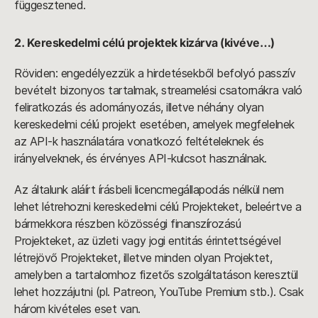
függesztened.
2. Kereskedelmi célú projektek kizárva (kivéve…)
Röviden: engedélyezzük a hirdetésekből befolyó passzív
bevételt bizonyos tartalmak, streamelési csatornákra való
feliratkozás és adományozás, illetve néhány olyan
kereskedelmi célú projekt esetében, amelyek megfelelnek
az API-k használatára vonatkozó feltételeknek és
irányelveknek, és érvényes API-kulcsot használnak.
Az általunk aláírt írásbeli licencmegállapodás nélkül nem
lehet létrehozni kereskedelmi célú Projekteket, beleértve a
bármekkora részben közösségi finanszírozású
Projekteket, az üzleti vagy jogi entitás érintettségével
létrejövő Projekteket, illetve minden olyan Projektet,
amelyben a tartalomhoz fizetős szolgáltatáson keresztül
lehet hozzájutni (pl. Patreon, YouTube Premium stb.). Csak
három kivételes eset van.