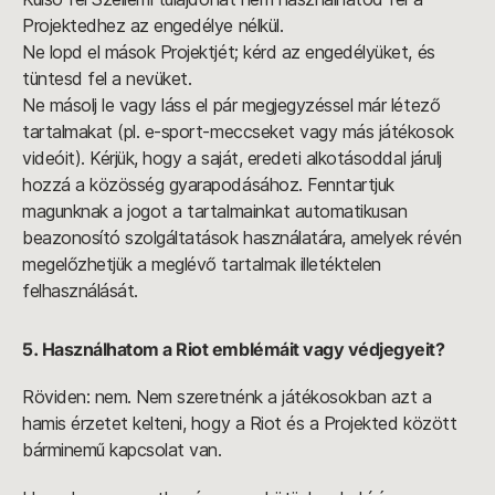
Projektedhez az engedélye nélkül.
Ne lopd el mások Projektjét; kérd az engedélyüket, és
tüntesd fel a nevüket.
Ne másolj le vagy láss el pár megjegyzéssel már létező
tartalmakat (pl. e-sport-meccseket vagy más játékosok
videóit). Kérjük, hogy a saját, eredeti alkotásoddal járulj
hozzá a közösség gyarapodásához. Fenntartjuk
magunknak a jogot a tartalmainkat automatikusan
beazonosító szolgáltatások használatára, amelyek révén
megelőzhetjük a meglévő tartalmak illetéktelen
felhasználását.
5. Használhatom a Riot emblémáit vagy védjegyeit?
Röviden: nem. Nem szeretnénk a játékosokban azt a
hamis érzetet kelteni, hogy a Riot és a Projekted között
bárminemű kapcsolat van.