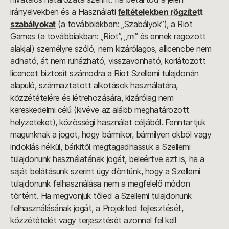
irányelvekben és a Használati
feltételekben rögzített
szabályokat
(a továbbiakban: „Szabályok”), a Riot
Games (a továbbiakban: „Riot”, „mi” és ennek ragozott
alakjai) személyre szóló, nem kizárólagos, allicencbe nem
adható, át nem ruházható, visszavonható, korlátozott
licencet biztosít számodra a Riot Szellemi tulajdonán
alapuló, származtatott alkotások használatára,
közzétételére és létrehozására, kizárólag nem
kereskedelmi célú (kivéve az alább meghatározott
helyzeteket), közösségi használat céljából. Fenntartjuk
magunknak a jogot, hogy bármikor, bármilyen okból vagy
indoklás nélkül, bárkitől megtagadhassuk a Szellemi
tulajdonunk használatának jogát, beleértve azt is, ha a
saját belátásunk szerint úgy döntünk, hogy a Szellemi
tulajdonunk felhasználása nem a megfelelő módon
történt. Ha megvonjuk tőled a Szellemi tulajdonunk
felhasználásának jogát, a Projekted fejlesztését,
közzétételét vagy terjesztését azonnal fel kell