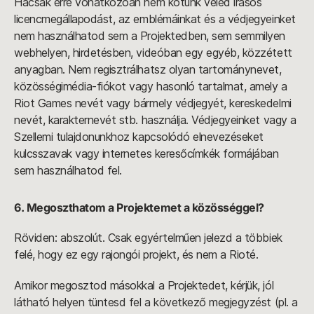
Hacsak erre vonatkozóan nem kötünk veled írásos
licencmegállapodást, az emblémáinkat és a védjegyeinket
nem használhatod sem a Projektedben, sem semmilyen
webhelyen, hirdetésben, videóban egy egyéb, közzétett
anyagban. Nem regisztrálhatsz olyan tartománynevet,
közösségimédia-fiókot vagy hasonló tartalmat, amely a
Riot Games nevét vagy bármely védjegyét, kereskedelmi
nevét, karakternevét stb. használja. Védjegyeinket vagy a
Szellemi tulajdonunkhoz kapcsolódó elnevezéseket
kulcsszavak vagy internetes keresőcímkék formájában
sem használhatod fel.
6. Megoszthatom a Projektemet a közösséggel?
Röviden: abszolút. Csak egyértelműen jelezd a többiek
felé, hogy ez egy rajongói projekt, és nem a Rioté.
Amikor megosztod másokkal a Projektedet, kérjük, jól
látható helyen tüntesd fel a következő megjegyzést (pl. a