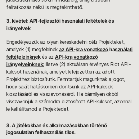
feliratkozás nélkül is megtekinthető.
3. kivétel: API-fejlesztői használati feltételek és
irányelvek
Engedélyezzük az olyan kereskedelmi célú Projekteket,
amelyek (1) megfelelnek
az API-kra vonatkozó használati
feltételeinknek
és az
API-kra vonatkozó
irányelveinknek
; illetve (2) aktuálisan érvényes Riot API-
kulcsot használnak, amelyet kifejezetten az adott
Projekthez biztosítunk. Fenntartjuk magunknak a jogot,
hogy saját hatáskörben döntsünk az API-kulcsok
kiosztásáról és visszavonásáról. Ha bármilyen okból
visszavonjuk a számodra biztosított API-kulcsot, azonnal
le kell állítanod a Projektedet.
3. A játékokban és alkalmazásokban történő
jogosulatlan felhasználás tilos.