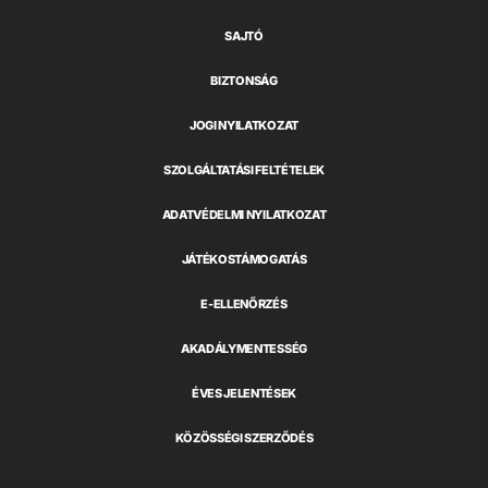
Games
SAJTÓ
BIZTONSÁG
JOGI NYILATKOZAT
SZOLGÁLTATÁSI FELTÉTELEK
ADATVÉDELMI NYILATKOZAT
JÁTÉKOSTÁMOGATÁS
E-ELLENŐRZÉS
AKADÁLYMENTESSÉG
ÉVES JELENTÉSEK
KÖZÖSSÉGI SZERZŐDÉS