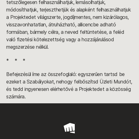
tetszőlegesen felhasználhatjuk, lemásolhatjuk,
módosíthatjuk, terjeszthetjük és alapként felhasználhatjuk
a Projektedet világszerte, jogdíjmentes, nem kizárólagos,
visszavonhatatlan, átruházható, allicencbe adható
formában, bármely célra, a neved feltüntetése, a feléd
való fizetési kötelezettség vagy a hozzájárulásod
megszerzése nélkül.
* * *
Befejezésül íme az összefoglaló: egyszerűen tartsd be
ezeket a Szabályokat, nehogy felbőszítsd Üzleti Mundót,
és tedd ingyenesen elérhetővé a Projektedet a közösség
számára.
Riot