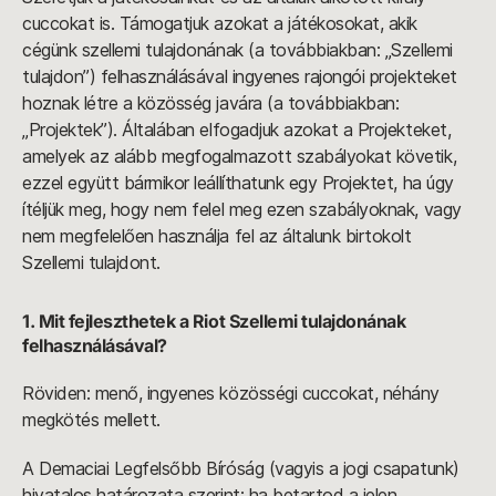
cuccokat is. Támogatjuk azokat a játékosokat, akik
cégünk szellemi tulajdonának (a továbbiakban: „Szellemi
tulajdon”) felhasználásával ingyenes rajongói projekteket
hoznak létre a közösség javára (a továbbiakban:
„Projektek”). Általában elfogadjuk azokat a Projekteket,
amelyek az alább megfogalmazott szabályokat követik,
ezzel együtt bármikor leállíthatunk egy Projektet, ha úgy
ítéljük meg, hogy nem felel meg ezen szabályoknak, vagy
nem megfelelően használja fel az általunk birtokolt
Szellemi tulajdont.
1. Mit fejleszthetek a Riot Szellemi tulajdonának
felhasználásával?
Röviden: menő, ingyenes közösségi cuccokat, néhány
megkötés mellett.
A Demaciai Legfelsőbb Bíróság (vagyis a jogi csapatunk)
hivatalos határozata szerint: ha betartod a jelen