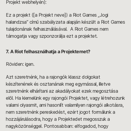
Projekt webhelyén):
Ez a projekt ([a Projekt neve]) a Riot Games „Jogi
halandzsa” című szabályzata alapján készült a Riot Games
tulajdonának felhasználásával. A Riot Games nem
támogatja vagy szponzorálja ezt a projektet.
7. A Riot felhasználhatja a Projektemet?
Röviden: igen.
Azt szeretnénk, ha a rajongók klassz dolgokat
készítenének és osztanának meg egymással, illetve
szeretnénk elhárítani az akadályokat ezek megosztása
elől. Ha kiemelünk egy rajongói Projektet, vagy létrehozunk
valami olyasmit, ami hasonlít valamilyen rajongói alkotásra,
nem szeretnénk pereskedést, ezért jogot formálunk a
hozzájárulásodra, hogy a Projektedet megosszuk a
nagyközönséggel. Pontosabban: elfogadod, hogy