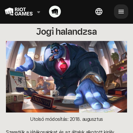
Jogi halandzsa
Utolsó módosítás: 2018. augusztus
Szeretjük a játékosainkat és az általuk alkotott király