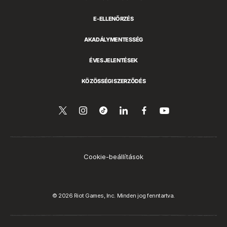
E-ELLENŐRZÉS
AKADÁLYMENTESSÉG
ÉVES JELENTÉSEK
KÖZÖSSÉGI SZERZŐDÉS
Kövess
Follow
Follow
Megosztás
Kövess
Nézd
a
minket
us
us
a
minket
YouTube-
a
on
on
LinkedIn-
a
csatornánkat
Twitteren
Instagram
Tiktok
en
Facebookon
Cookie-beállítások
© 2026 Riot Games, Inc. Minden jog fenntartva.