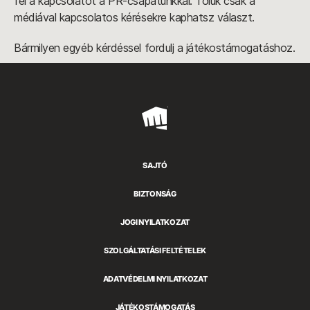
fel a kapcsolatot a PR-csapatunkkal. Tőlük csak a
médiával kapcsolatos kérésekre kaphatsz választ.
Bármilyen egyéb kérdéssel fordulj a játékostámogatáshoz.
Riot
Games
SAJTÓ
BIZTONSÁG
JOGI NYILATKOZAT
SZOLGÁLTATÁSI FELTÉTELEK
ADATVÉDELMI NYILATKOZAT
JÁTÉKOSTÁMOGATÁS