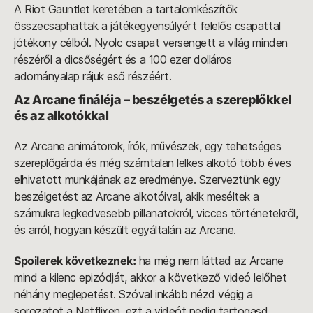
A Riot Gauntlet keretében a tartalomkészítők
összecsaphattak a játékegyensúlyért felelős csapattal
jótékony célból. Nyolc csapat versengett a világ minden
részéről a dicsőségért és a 100 ezer dolláros
adományalap rájuk eső részéért.
Az Arcane fináléja – beszélgetés a szereplőkkel
és az alkotókkal
Az Arcane animátorok, írók, művészek, egy tehetséges
szereplőgárda és még számtalan lelkes alkotó több éves
elhivatott munkájának az eredménye. Szerveztünk egy
beszélgetést az Arcane alkotóival, akik meséltek a
számukra legkedvesebb pillanatokról, vicces történetekről,
és arról, hogyan készült egyáltalán az Arcane.
Spoilerek következnek:
ha még nem láttad az Arcane
mind a kilenc epizódját, akkor a következő videó lelőhet
néhány meglepetést. Szóval inkább nézd végig a
sorozatot a Netflixen, ezt a videót pedig tartogasd