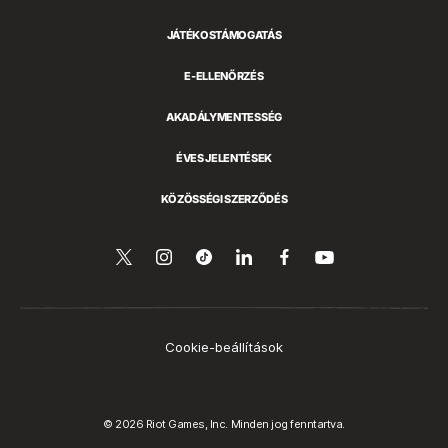
JÁTÉKOSTÁMOGATÁS
E-ELLENŐRZÉS
AKADÁLYMENTESSÉG
ÉVES JELENTÉSEK
KÖZÖSSÉGI SZERZŐDÉS
Kövess
Follow
Follow
Megosztás
Kövess
Nézd
a
minket
us
us
a
minket
YouTube-
a
on
on
LinkedIn-
a
csatornánkat
Twitteren
Instagram
Tiktok
en
Facebookon
Cookie-beállítások
© 2026 Riot Games, Inc. Minden jog fenntartva.