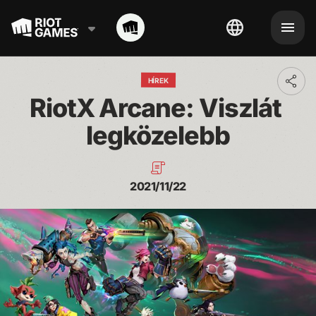
HÍREK
Toggl
addit
RiotX Arcane: Viszlát 
shari
optio
legközelebb
2021/11/22