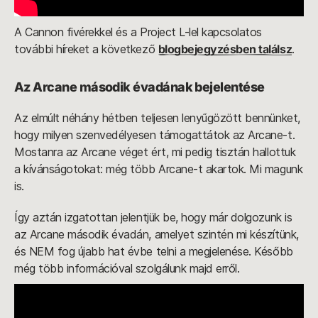
A Cannon fivérekkel és a Project L-lel kapcsolatos
további híreket a következő
blogbejegyzésben találsz
.
Az Arcane második évadának bejelentése
Az elmúlt néhány hétben teljesen lenyűgözött bennünket,
hogy milyen szenvedélyesen támogattátok az Arcane-t.
Mostanra az Arcane véget ért, mi pedig tisztán hallottuk
a kívánságotokat: még több Arcane-t akartok. Mi magunk
is.
Így aztán izgatottan jelentjük be, hogy már dolgozunk is
az Arcane második évadán, amelyet szintén mi készítünk,
és NEM fog újabb hat évbe telni a megjelenése. Később
még több információval szolgálunk majd erről.