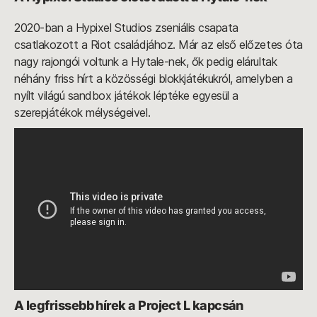
2020-ban a Hypixel Studios zseniális csapata
csatlakozott a Riot családjához. Már az első előzetes óta
nagy rajongói voltunk a Hytale-nek, ők pedig elárultak
néhány friss hírt a közösségi blokkjátékukról, amelyben a
nyílt világú sandbox játékok léptéke egyesül a
szerepjátékok mélységeivel.
A legfrissebb hírek a Project L kapcsán