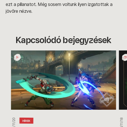
ezt a pillanatot. Még sosem voltunk ilyen izgatottak a
jövőre nézve.
Kapcsolódó bejegyzések
Project
Az
L
Alsó
fejlesztői
éjsz
napló:
társ
a
és
fejlesztés
juta
első
lépései
2021/11/20
2021/11/18
HÍREK