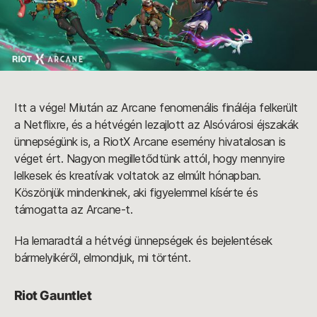
Itt a vége! Miután az Arcane fenomenális fináléja felkerült
a Netflixre, és a hétvégén lezajlott az Alsóvárosi éjszakák
ünnepségünk is, a RiotX Arcane esemény hivatalosan is
véget ért. Nagyon megilletődtünk attól, hogy mennyire
lelkesek és kreatívak voltatok az elmúlt hónapban.
Köszönjük mindenkinek, aki figyelemmel kísérte és
támogatta az Arcane-t.
Ha lemaradtál a hétvégi ünnepségek és bejelentések
bármelyikéről, elmondjuk, mi történt.
Riot Gauntlet