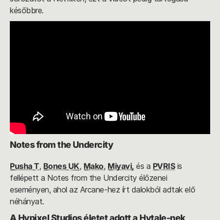
későbbre.
Notes from the Undercity
Pusha T
,
Bones UK
,
Mako
,
Miyavi,
és a
PVRIS
is
fellépett a Notes from the Undercity élőzenei
eseményen, ahol az Arcane-hez írt dalokból adtak elő
néhányat.
A Hypixel Studios életet adott a Hytale-nek