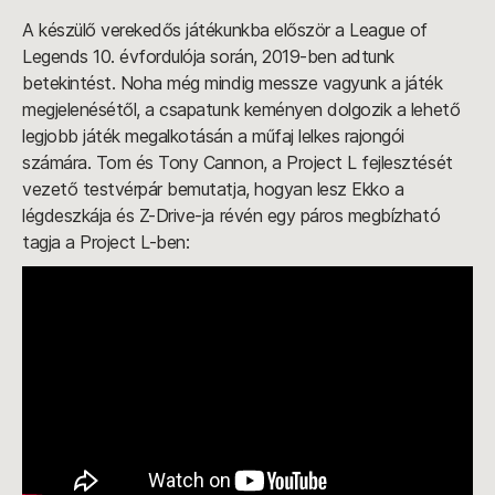
A készülő verekedős játékunkba először a League of
Legends 10. évfordulója során, 2019-ben adtunk
betekintést. Noha még mindig messze vagyunk a játék
megjelenésétől, a csapatunk keményen dolgozik a lehető
legjobb játék megalkotásán a műfaj lelkes rajongói
számára. Tom és Tony Cannon, a Project L fejlesztését
vezető testvérpár bemutatja, hogyan lesz Ekko a
légdeszkája és Z-Drive-ja révén egy páros megbízható
tagja a Project L-ben: