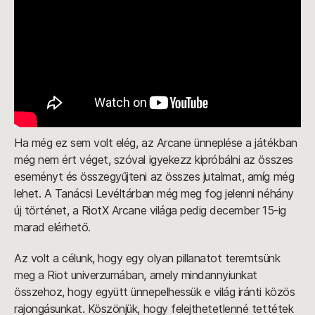
Ha még ez sem volt elég, az Arcane ünneplése a játékban
még nem ért véget, szóval igyekezz kipróbálni az összes
eseményt és összegyűjteni az összes jutalmat, amíg még
lehet. A Tanácsi Levéltárban még meg fog jelenni néhány
új történet, a RiotX Arcane világa pedig december 15-ig
marad elérhető.
Az volt a célunk, hogy egy olyan pillanatot teremtsünk
meg a Riot univerzumában, amely mindannyiunkat
összehoz, hogy együtt ünnepelhessük e világ iránti közös
rajongásunkat. Köszönjük, hogy felejthetetlenné tettétek