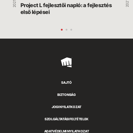
Project L fejlesztői napló: a fejlesztés 
első lépései
Riot
Games
SAJTÓ
BIZTONSÁG
JOGI NYILATKOZAT
SZOLGÁLTATÁSI FELTÉTELEK
ADATVÉDELMI NYILATKOZAT