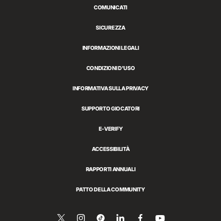
COMUNICATI
SICUREZZA
INFORMAZIONI LEGALI
CONDIZIONI D'USO
INFORMATIVA SULLA PRIVACY
SUPPORTO GIOCATORI
E-VERIFY
ACCESSIBILITÀ
RAPPORTI ANNUALI
PATTO DELLA COMMUNITY
Seguici
Follow
Follow
Condividi
Seguici
Guarda