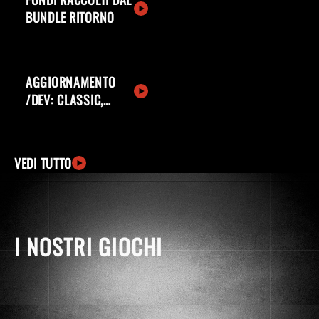
BUNDLE RITORNO
AGGIORNAMENTO
/DEV: CLASSIC,
PANDEMONIO E
ALTRO
VEDI TUTTO
I NOSTRI GIOCHI
windows
apple
ingCard