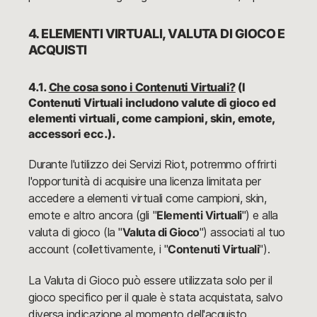
4. ELEMENTI VIRTUALI, VALUTA DI GIOCO E
ACQUISTI
4.1.
Che cosa sono i Contenuti Virtuali?
(I
Contenuti Virtuali includono valute di gioco ed
elementi virtuali, come campioni, skin, emote,
accessori ecc.).
Durante l'utilizzo dei Servizi Riot, potremmo offrirti
l'opportunità di acquisire una licenza limitata per
accedere a elementi virtuali come campioni, skin,
emote e altro ancora (gli "
Elementi Virtuali
") e alla
valuta di gioco (la "
Valuta di Gioco
") associati al tuo
account (collettivamente, i "
Contenuti Virtuali
").
La Valuta di Gioco può essere utilizzata solo per il
gioco specifico per il quale è stata acquistata, salvo
diversa indicazione al momento dell'acquisto.