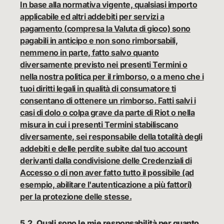
In base alla normativa vigente, qualsiasi importo
applicabile ed altri addebiti per servizi a
pagamento (compresa la Valuta di gioco) sono
pagabili in anticipo e non sono rimborsabili,
nemmeno in parte, fatto salvo quanto
diversamente previsto nei presenti Termini o
nella nostra politica per il rimborso, o a meno che i
tuoi diritti legali in qualità di consumatore ti
consentano di ottenere un rimborso. Fatti salvi i
casi di dolo o colpa grave da parte di Riot o nella
misura in cui i presenti Termini stabiliscano
diversamente, sei responsabile della totalità degli
addebiti e delle perdite subite dal tuo account
derivanti dalla condivisione delle Credenziali di
Accesso o di non aver fatto tutto il possibile (ad
esempio, abilitare l'autenticazione a più fattori)
per la protezione delle stesse.
5.2.
Quali sono le mie responsabilità per quanto