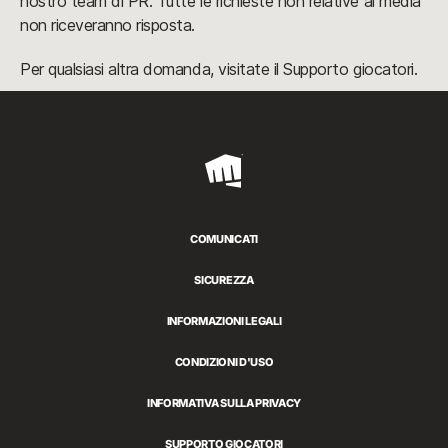
nostro team di PR. Tutte le richieste non relative ai media
non riceveranno risposta.
Per qualsiasi altra domanda, visitate il Supporto giocatori.
Riot
Games
COMUNICATI
SICUREZZA
INFORMAZIONI LEGALI
CONDIZIONI D'USO
INFORMATIVA SULLA PRIVACY
SUPPORTO GIOCATORI