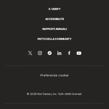
E-VERIFY
ACCESSIBILITÀ
RAPPORTI ANNUALI
PATTO DELLA COMMUNITY
Seguici
Follow
Follow
Condividi
Seguici
Guarda
su
su
us
us
su
su
YouTube
Twitter
on
on
LinkedIn
Facebook
Instagram
Tiktok
Preferenze cookie
© 2026 Riot Games, Inc. Tutti i diritti riservati.