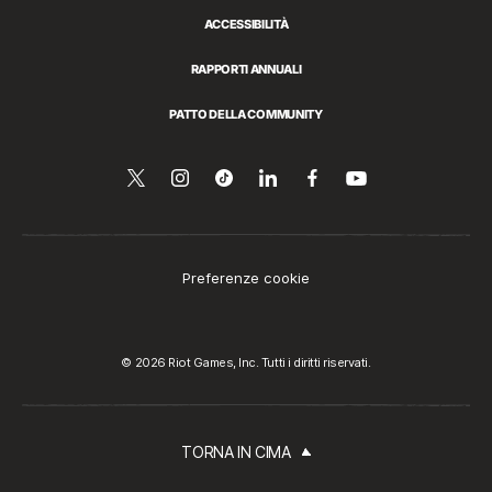
ACCESSIBILITÀ
RAPPORTI ANNUALI
PATTO DELLA COMMUNITY
Seguici
Follow
Follow
Condividi
Seguici
Guarda
su
su
us
us
su
su
YouTube
Twitter
on
on
LinkedIn
Facebook
Instagram
Tiktok
Preferenze cookie
© 2026 Riot Games, Inc. Tutti i diritti riservati.
TORNA IN CIMA