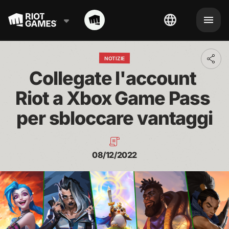
NOTIZIE
Toggl
addit
Collegate l'account 
shari
optio
Riot a Xbox Game Pass 
per sbloccare vantaggi
08/12/2022