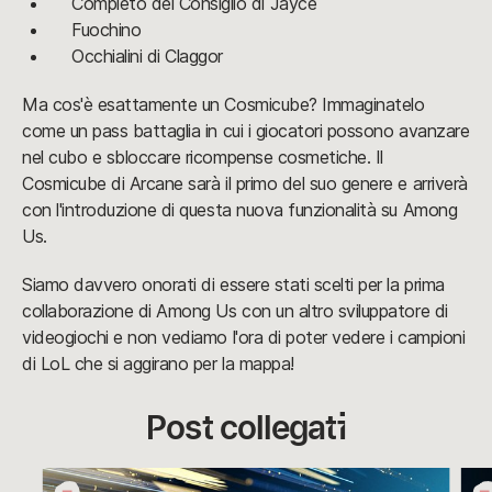
Completo del Consiglio di Jayce
Fuochino
Occhialini di Claggor
Ma cos'è esattamente un Cosmicube? Immaginatelo
come un pass battaglia in cui i giocatori possono avanzare
nel cubo e sbloccare ricompense cosmetiche. Il
Cosmicube di Arcane sarà il primo del suo genere e arriverà
con l'introduzione di questa nuova funzionalità su Among
Us.
Siamo davvero onorati di essere stati scelti per la prima
collaborazione di Among Us con un altro sviluppatore di
videogiochi e non vediamo l'ora di poter vedere i campioni
di LoL che si aggirano per la mappa!
Post collegati
Giorni
Felic