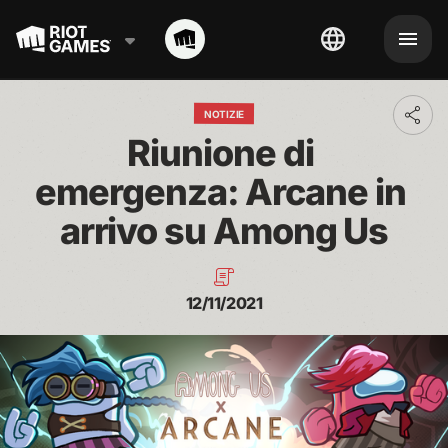
NOTIZIE
Toggl
addit
Riunione di 
shari
optio
emergenza: Arcane in 
arrivo su Among Us
12/11/2021