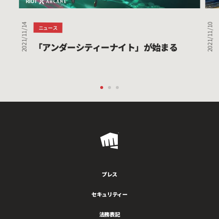
ナ
ル
イ
コ
2021/11/14
2021/11/10
ト」
ミ
ニュース
が
ュ
「アンダーシティーナイト」が始まる
始
ニ
ま
テ
る
ィ
ー
助
成
金
の
Riot
受
賞
Games
者
プレス
を
祝
セキュリティー
お
法務表記
う