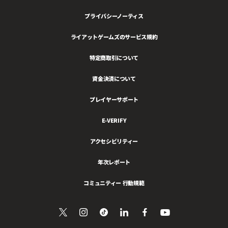
プライバシーノーティス
ライアットゲームズのサービス規約
特定商取引について
資金決済について
プレイヤーサポート
E-VERIFY
アクセシビリティー
年次レポート
コミュニティー 行動規範
Twitter
Follow
Follow
LinkedIn
Facebook
YouTube
で
を
us
us
で
を
見
フ
on
on
共
フ