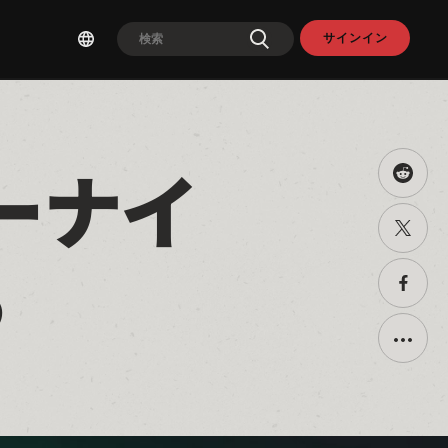
サインイン
ーナイ
Share
this
on
Twitter
Reddit
で
る
共
有
Faceb
で
共
有
Toggle
additio
sharin
option