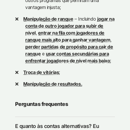
outros programas que permitam uma
vantagem injusta;
Manipulação de ranque
– Incluindo
jogar na
conta de outro jogador para subir de
nível
,
entrar na fila com jogadores de
ranque mais alto para ganhar vantagem
,
perder partidas de propósito para cair de
ranque
e
usar contas secundárias para
enfrentar jogadores de nível mais baixo
;
Troca de vitórias
;
Manipulação de resultados.
Perguntas frequentes
E quanto às contas alternativas? Eu 