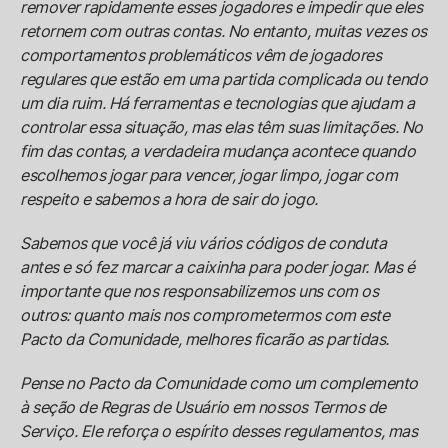
remover rapidamente esses jogadores e impedir que eles
retornem com outras contas. No entanto, muitas vezes os
comportamentos problemáticos vêm de jogadores
regulares que estão em uma partida complicada ou tendo
um dia ruim. Há ferramentas e tecnologias que ajudam a
controlar essa situação, mas elas têm suas limitações. No
fim das contas, a verdadeira mudança acontece quando
escolhemos jogar para vencer, jogar limpo, jogar com
respeito e sabemos a hora de sair do jogo.
Sabemos que você já viu vários códigos de conduta
antes e só fez marcar a caixinha para poder jogar. Mas é
importante que nos responsabilizemos uns com os
outros: quanto mais nos comprometermos com este
Pacto da Comunidade, melhores ficarão as partidas.
Pense no Pacto da Comunidade como um complemento
à seção de Regras de Usuário em nossos Termos de
Serviço. Ele reforça o espírito desses regulamentos, mas