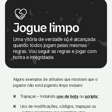
Jogue limpo
Uma vitória de verdade só é alcançada
quando todos jogam pelas mesmas
regras. Vou seguir as regras e jogar com
honra e integridade.
Alguns exemplos de atitudes que mostram que o
jogador não está jogando limpo incluem:
Trapaças – Incluindo
uso de bots
ou
scripts
;
Uso de modificações, códigos, trapaças ou