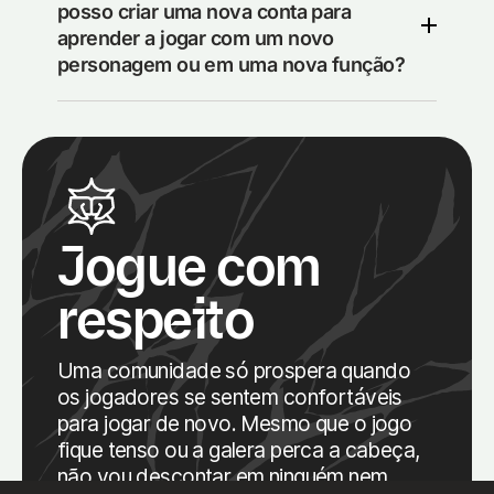
posso criar uma nova conta para 
aprender a jogar com um novo 
personagem ou em uma nova função?
Jogue com
respeito
Uma comunidade só prospera quando
os jogadores se sentem confortáveis
para jogar de novo. Mesmo que o jogo
fique tenso ou a galera perca a cabeça,
não vou descontar em ninguém nem