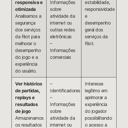
responsiva e
Informações
estabilidade,
otimizada
sobre
responsividade
Analisamos a
atividade da
e
segurança
internet ou
desempenho
dos serviços
outras redes
geral dos
da Riot para
eletrônicas
serviços da
melhorar o
–
Riot.
desempenho
Informações
do jogo e a
comerciais
experiência
do usuário.
Ver histórico
–
Interesse
de partidas,
Identificadores
legítimo em
replays e
–
aprimorar a
resultados
Informações
experiência
de jogo
sobre
do jogador
Armazenamos
atividade da
possibilitando
os resultados
internet ou
o acesso a