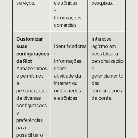
serviços.
eletrônicas
pesquisas.
–
Informações
comerciais
Customizar
–
Interesse
suas
Identificadores
legítimo em
configurações
–
possibilitar a
da Riot
Informações
personalização
Armazenamos
sobre
e
e permitimos
atividade da
gerenciamento
a
internet ou
das
personalização
outras redes
configurações
de diversas
eletrônicas
da conta.
configurações
e
preferências
para
possibilitar o