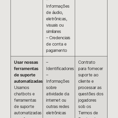
Informações
de áudio,
eletrônicas,
visuais ou
similares
– Credenciais
de conta e
pagamento
Usar nossas
–
Contrato
ferramentas
Identificadores
para fornecer
de suporte
–
suporte ao
automatizadas
Informações
cliente e
Usamos
sobre
processar as
chatbots e
atividade da
questões dos
ferramentas
internet ou
jogadores
de suporte
outras redes
sob os
automatizadas
eletrônicas
Termos de