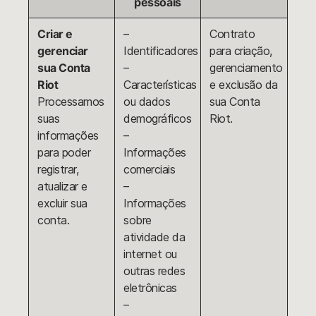
pessoais
Criar e
–
Contrato
gerenciar
Identificadores
para criação,
sua Conta
–
gerenciamento
Riot
Características
e exclusão da
Processamos
ou dados
sua Conta
suas
demográficos
Riot.
informações
–
para poder
Informações
registrar,
comerciais
atualizar e
–
excluir sua
Informações
conta.
sobre
atividade da
internet ou
outras redes
eletrônicas
–