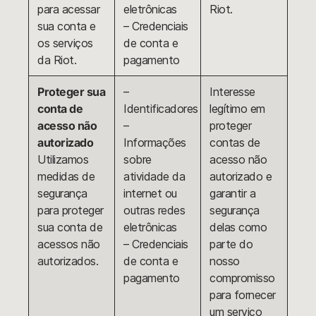
para acessar
eletrônicas
Riot.
sua conta e
– Credenciais
os serviços
de conta e
da Riot.
pagamento
Proteger sua
–
Interesse
conta de
Identificadores
legítimo em
acesso não
–
proteger
autorizado
Informações
contas de
Utilizamos
sobre
acesso não
medidas de
atividade da
autorizado e
segurança
internet ou
garantir a
para proteger
outras redes
segurança
sua conta de
eletrônicas
delas como
acessos não
– Credenciais
parte do
autorizados.
de conta e
nosso
pagamento
compromisso
para fornecer
um serviço