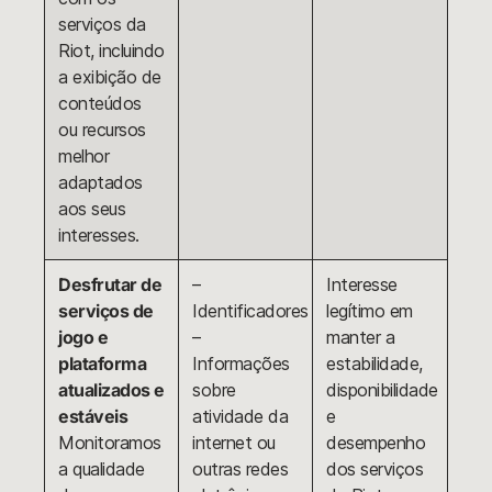
serviços da
Riot, incluindo
a exibição de
conteúdos
ou recursos
melhor
adaptados
aos seus
interesses.
Desfrutar de
–
Interesse
serviços de
Identificadores
legítimo em
jogo e
–
manter a
plataforma
Informações
estabilidade,
atualizados e
sobre
disponibilidade
estáveis
atividade da
e
Monitoramos
internet ou
desempenho
a qualidade
outras redes
dos serviços