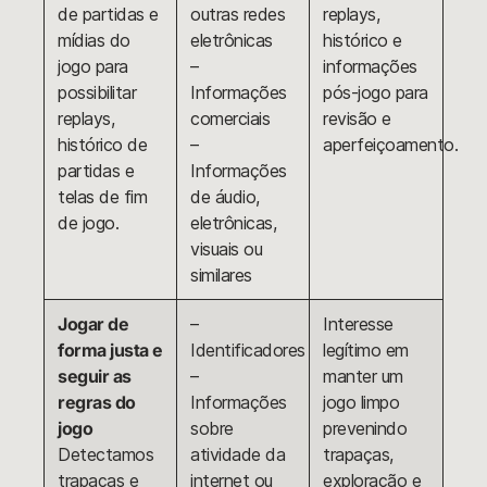
de partidas e
outras redes
replays,
mídias do
eletrônicas
histórico e
jogo para
–
informações
possibilitar
Informações
pós-jogo para
replays,
comerciais
revisão e
histórico de
–
aperfeiçoamento.
partidas e
Informações
telas de fim
de áudio,
de jogo.
eletrônicas,
visuais ou
similares
Jogar de
–
Interesse
forma justa e
Identificadores
legítimo em
seguir as
–
manter um
regras do
Informações
jogo limpo
jogo
sobre
prevenindo
Detectamos
atividade da
trapaças,
trapaças e
internet ou
exploração e