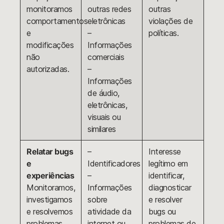
monitoramos
outras redes
outras
comportamentos
eletrônicas
violações de
e
–
políticas.
modificações
Informações
não
comerciais
autorizadas.
–
Informações
de áudio,
eletrônicas,
visuais ou
similares
Relatar bugs
–
Interesse
e
Identificadores
legítimo em
experiências
–
identificar,
Monitoramos,
Informações
diagnosticar
investigamos
sobre
e resolver
e resolvemos
atividade da
bugs ou
problemas
internet ou
problemas de