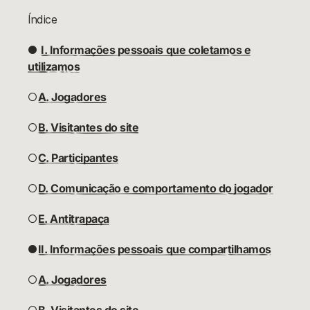
Índice
●
I. Informações pessoais que coletamos e
utilizamos
○
A. Jogadores
○
B. Visitantes do site
○
C. Participantes
○
D. Comunicação e comportamento do jogador
○
E. Antitrapaça
●
II. Informações pessoais que compartilhamos
○
A. Jogadores