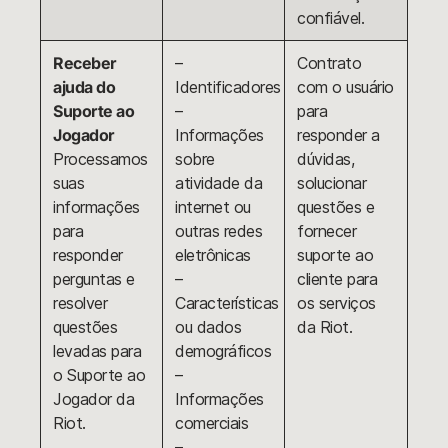
confiável.
Receber
–
Contrato
ajuda do
Identificadores
com o usuário
Suporte ao
–
para
Jogador
Informações
responder a
Processamos
sobre
dúvidas,
suas
atividade da
solucionar
informações
internet ou
questões e
para
outras redes
fornecer
responder
eletrônicas
suporte ao
perguntas e
–
cliente para
resolver
Características
os serviços
questões
ou dados
da Riot.
levadas para
demográficos
o Suporte ao
–
Jogador da
Informações
Riot.
comerciais
–