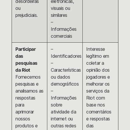
desordeiras
eletrônicas,
ou
visuais ou
prejudiciais.
similares
–
Informações
comerciais
Participar
–
Interesse
das
Identificadores
legítimo em
pesquisas
–
coletar a
da Riot
Características
opinião dos
Fornecemos
ou dados
jogadores e
pesquisas e
demográficos
melhorar os
analisamos as
–
serviços da
respostas
Informações
Riot com
para
sobre
base nos
aprimorar
atividade da
comentários
nossos
internet ou
e respostas
produtos e
outras redes
das