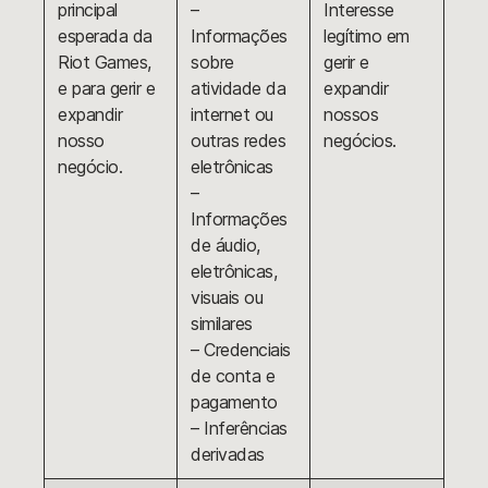
principal
–
Interesse
esperada da
Informações
legítimo em
Riot Games,
sobre
gerir e
e para gerir e
atividade da
expandir
expandir
internet ou
nossos
nosso
outras redes
negócios.
negócio.
eletrônicas
–
Informações
de áudio,
eletrônicas,
visuais ou
similares
– Credenciais
de conta e
pagamento
– Inferências
derivadas