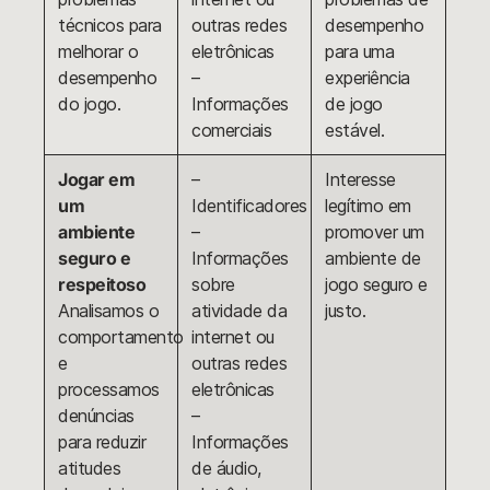
técnicos para
outras redes
desempenho
melhorar o
eletrônicas
para uma
desempenho
–
experiência
do jogo.
Informações
de jogo
comerciais
estável.
Jogar em
–
Interesse
um
Identificadores
legítimo em
ambiente
–
promover um
seguro e
Informações
ambiente de
respeitoso
sobre
jogo seguro e
Analisamos o
atividade da
justo.
comportamento
internet ou
e
outras redes
processamos
eletrônicas
denúncias
–
para reduzir
Informações
atitudes
de áudio,