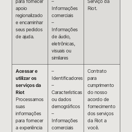
para fornecer
–
Serviço da
apoio
Informações
Riot.
regionalizado
comerciais
e encaminhar
–
seus pedidos
Informações
de ajuda.
de áudio,
eletrônicas,
visuais ou
similares
Acessar e
–
Contrato
utilizar os
Identificadores
para
serviços da
–
cumprimento
Riot
Características
do nosso
Processamos
ou dados
acordo de
suas
demográficos
fornecimento
informações
–
dos serviços
para fornecer
Informações
da Riot a
a experiência
comerciais
você.