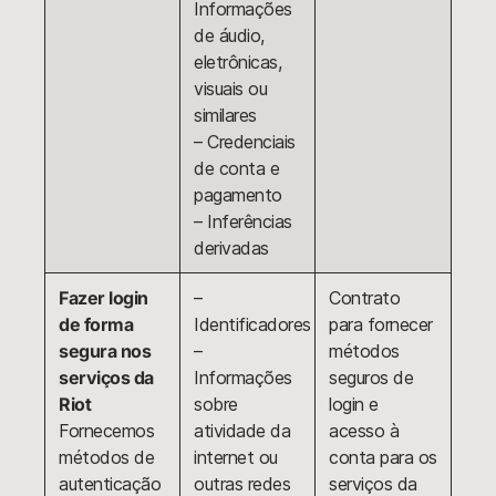
Informações
de áudio,
eletrônicas,
visuais ou
similares
– Credenciais
de conta e
pagamento
– Inferências
derivadas
Fazer login
–
Contrato
de forma
Identificadores
para fornecer
segura nos
–
métodos
serviços da
Informações
seguros de
Riot
sobre
login e
Fornecemos
atividade da
acesso à
métodos de
internet ou
conta para os
autenticação
outras redes
serviços da