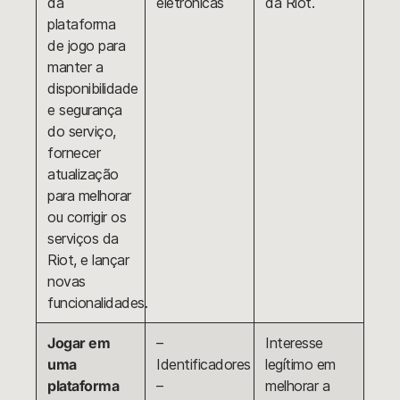
da
eletrônicas
da Riot.
plataforma
de jogo para
manter a
disponibilidade
e segurança
do serviço,
fornecer
atualização
para melhorar
ou corrigir os
serviços da
Riot, e lançar
novas
funcionalidades.
Jogar em
–
Interesse
uma
Identificadores
legítimo em
plataforma
–
melhorar a