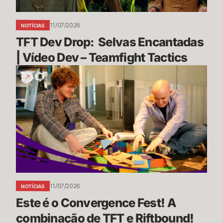
–
Teamfight
11/07/2026
NOTÍCIAS
Tactics
TFT Dev Drop:  Selvas Encantadas 
| Vídeo Dev – Teamfight Tactics
Este
é
o
Convergence
Fest!
A
combinação
de
TFT
e
11/07/2026
NOTÍCIAS
Riftbound!
Este é o Convergence Fest! A 
combinação de TFT e Riftbound!