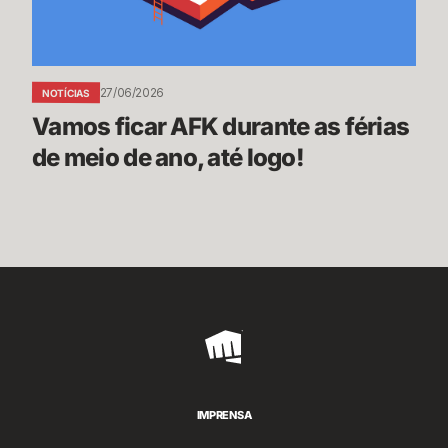
de
meio
de
ano,
27/06/2026
NOTÍCIAS
até
Vamos ficar AFK durante as férias 
logo!
de meio de ano, até logo!
Riot
Games
IMPRENSA