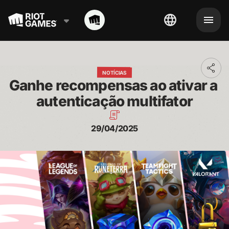
Toggl
NOTÍCIAS
addit
Ganhe recompensas ao ativar a 
shari
optio
autenticação multifator
29/04/2025