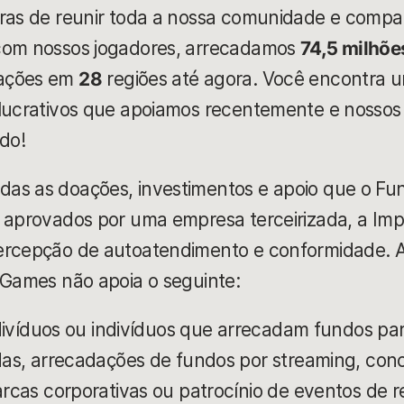
iras de reunir toda a nossa comunidade e compar
com nossos jogadores, arrecadamos
74,5 milhõe
ações em
28
regiões até agora
.
Você encontra um
 lucrativos que apoiamos recentemente e nossos 
do!
as as doações, investimentos e apoio que o Fu
e aprovados por uma empresa terceirizada, a Imp
ercepção de autoatendimento e conformidade. A
 Games não apoia o seguinte:
divíduos ou indivíduos que arrecadam fundos pa
s, arrecadações de fundos por streaming, conc
cas corporativas ou patrocínio de eventos de 