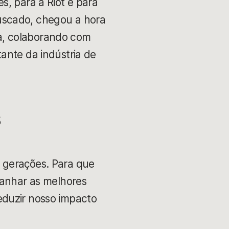
s, para a Riot e para
uscado, chegou a hora
a, colaborando com
ante da indústria de
s
 gerações. Para que
panhar as melhores
eduzir nosso impacto