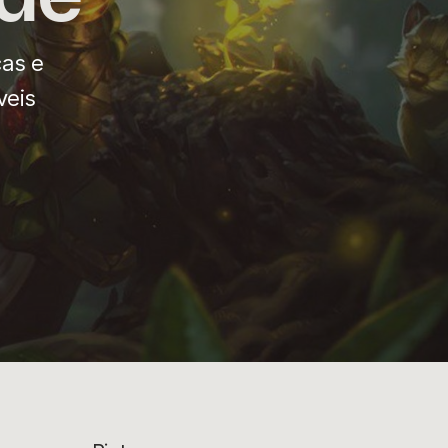
cas e
veis