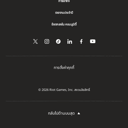
การเข้าถึง
รายงานประจำปี
ข้อตกลงใน คอมมูนิตี้
ติดตาม
Follow
Follow
แชร์
ติดตาม
รับ
ชมบน
พวก
us
us
ไป
พวก
YouTube
เรา
on
on
ยัง
เรา
ใน
Instagram
Tiktok
LinkedIn
ใน
Twitter
Facebook
การตั้งค่าคุกกี้
© 2026 Riot Games, Inc. สงวนลิขสิทธิ์
กลับไปด้านบนสุด