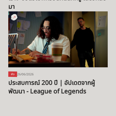
มา
ประสบการณ์
200
ปี
|
อัปเดต
จาก
ผู้
พัฒนา
-
League
26/06/2026
ข่าว
of
ประสบการณ์ 200 ปี | อัปเดตจากผู้
Legends
พัฒนา - League of Legends