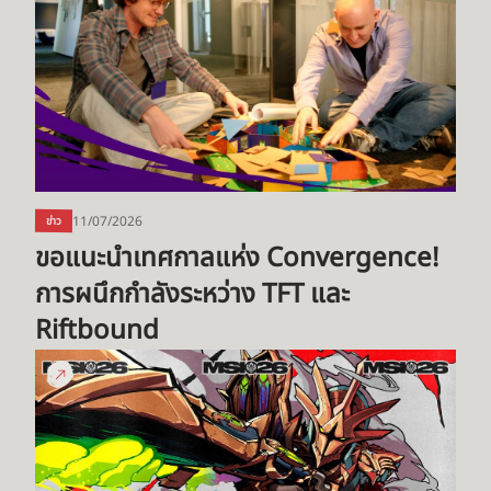
เทศกาล
แห่ง
Convergence!
การ
ผนึก
กำลัง
ระหว่าง
TFT
11/07/2026
ข่าว
และ
ขอแนะนำเทศกาลแห่ง Convergence! 
Riftbound
การผนึกกำลังระหว่าง TFT และ 
Riftbound
Call
Your
Shot
|
MSI