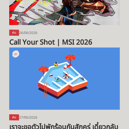
2026
26/06/2026
ข่าว
Call Your Shot | MSI 2026
เรา
จะ
ขอตัว
ไป
พัก
ร้อน
กัน
สัก
ครู่
เดี๋ยว
27/06/2026
ข่าว
กลับ
เราจะขอตัวไปพักร้อนกันสักครู่ เดี๋ยวกลับ
มา