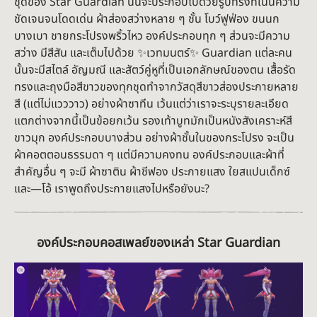
ชุดของ Star Guardian นั้นจะประกอบไปด้วยรูปทรงที่เน้นความ
ชัดเจนจนโดดเด่น ผ้าส่องสว่างหลาย ๆ ชั้น โบว์ฟูฟ่อง ขนนก
บางเบา ชายกระโปรงพริ้วไหว องค์ประกอบทุก ๆ ส่วนจะมีความ
สว่าง มีสีสัน และเต็มไปด้วย ✨เวทมนตร์✨ Guardian แต่ละคน
นั้นจะมีสไตล์ อัญมณี และสัตว์คู่หูที่เป็นเอกลักษณ์ของตน เสื้อรัด
ทรงและถุงมือสีขาวของทุกชุดทำจากวัสดุสีขาวส่องประกายหลาย
สี (แต่ไม่แวววาว) อย่างผ้าซาทีน เว้นแต่ว่าเราจะระบุรายละเอียด
แตกต่างจากนี้เป็นข้อยกเว้น รองเท้าบูทมักเป็นหนังสังเคราะห์สี
ขาวมุก องค์ประกอบบางส่วน อย่างผ้าชั้นในของกระโปรง จะเป็น
ผ้าคอตตอนธรรมดา ๆ แต่มีความคงทน องค์ประกอบและผ้าที่
สำคัญอื่น ๆ จะมี ผ้าซาติน ผ้าชีฟอง ประกายแสง ใยสแปนเด็กซ์
และ—โอ้ เราพูดถึงประกายแสงไปหรือยังนะ?
องค์ประกอบคอสเพลย์ของเหล่า Star Guardian