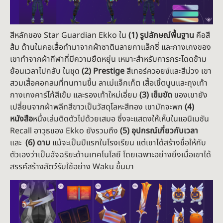
สีหลักของ Star Guardian Ekko ใน
(1) รูปลักษณ์พื้นฐาน
คือสี
ส้ม ด้านในคอเสื้อทำมาจากผ้าซาตินลายกาแล็กซี่ และกางเกงของ
เขาทำจากผ้ากีฬาที่มีความยืดหยุ่น เหมาะสำหรับการกระโดดข้าม
ย้อนเวลาไปกลับ ในชุด
(2) Prestige
สีเทอร์ควอยซ์และสีม่วง เขา
สวมเสื้อคอกลมที่ทนทานขึ้น ลาเม่แจ็กเก็ต เสื้อเชิ้ตนูนและถุงเท้า
กางเกงคาร์โก้สีเข้ม และรองเท้าใหม่เอี่ยม
(3) เข็มขัด
ของเขายัง
เปลี่ยนจากผ้าพลีทสีขาวเป็นวัสดุโลหะสีทอง เขามักจะพก
(4)
หนังสือ
หนึ่งเล่มติดตัวไปด้วยเสมอ ซึ่งจะแสดงให้เห็นในแอนิเมชัน
Recall อาวุธของ Ekko ยังรวมถึง
(5) อุปกรณ์เกี่ยวกับเวลา
และ
(6) ดาบ
แม้จะเป็นปีแรกในโรงเรียน แต่เขาได้สร้างชื่อให้กับ
ตัวเองว่าเป็นอัจฉริยะด้านเทคโนโลยี โดยเฉพาะอย่างยิ่งเมื่อเขาได้
สรรค์สร้างสัตว์รับใช้อย่าง Waku ขึ้นมา