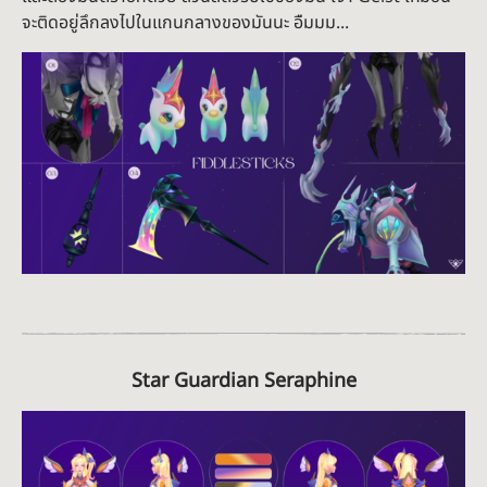
จะติดอยู่ลึกลงไปในแกนกลางของมันนะ อืมมม...
Star Guardian Seraphine