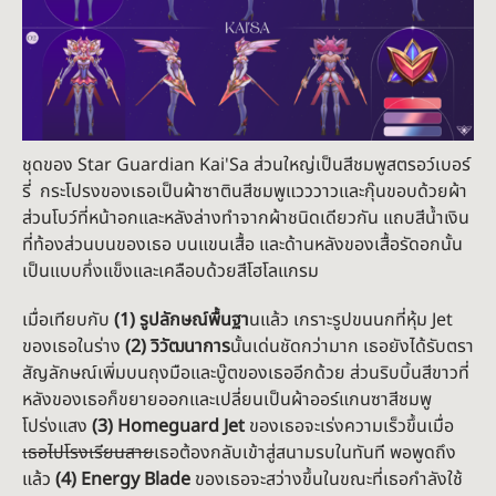
ชุดของ Star Guardian Kai'Sa ส่วนใหญ่เป็นสีชมพูสตรอว์เบอร์
รี่ กระโปรงของเธอเป็นผ้าซาตินสีชมพูแวววาวและกุ๊นขอบด้วยผ้า
ส่วนโบว์ที่หน้าอกและหลังล่างทำจากผ้าชนิดเดียวกัน แถบสีน้ำเงิน
ที่ท้องส่วนบนของเธอ บนแขนเสื้อ และด้านหลังของเสื้อรัดอกนั้น
เป็นแบบกึ่งแข็งและเคลือบด้วยสีโฮโลแกรม
เมื่อเทียบกับ
(1) รูปลักษณ์พื้นฐา
นแล้ว เกราะรูปขนนกที่หุ้ม Jet
ของเธอในร่าง
(2) วิวัฒนาการ
นั้นเด่นชัดกว่ามาก เธอยังได้รับตรา
สัญลักษณ์เพิ่มบนถุงมือและบู๊ตของเธออีกด้วย ส่วนริบบิ้นสีขาวที่
หลังของเธอก็ขยายออกและเปลี่ยนเป็นผ้าออร์แกนซาสีชมพู
โปร่งแสง
(3) Homeguard Jet
ของเธอจะเร่งความเร็วขึ้นเมื่อ
เธอไปโรงเรียนสาย
เธอต้องกลับเข้าสู่สนามรบในทันที พอพูดถึง
แล้ว
(4) Energy Blade
ของเธอจะสว่างขึ้นในขณะที่เธอกำลังใช้