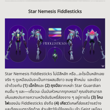
Star Nemesis Fiddlesticks
Star Nemesis Fiddlesticks ไม่มีสีหลัก หรือ…อะไรเป็นหลักเลย
จริง ๆ ดูเหมือนมันจะเป็นการผสมสีขาว ชมพู ฟ้าหม่น และเขียว
เข้าด้วยกัน
(1) เน็กไท
และ
(2) ถุงมือ
จากเหล่า Star Guardian
คนอื่น ๆ และ—เดี๋ยวนะ นั่นมันหัวหมากรุกเหรอ? คุณยังสามารถ
เห็นแสงประกายความหวังอันริบหรี่ส่องจาง ๆ อยู่ภายใน
(3) โคม
ไฟ
ของมัน Fiddlesticks ยังถือ
(4) เคียว
วิเศษที่ส่องสว่างสว่าง
และต้องมนตราอีกด้วย ส่วนสัตว์รับใช้ของมัน เจ้า Geist เหมือน