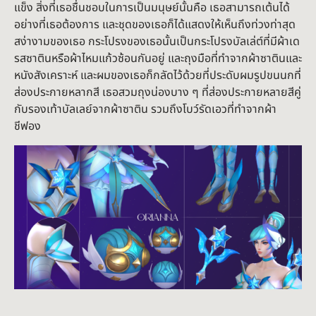
แข็ง สิ่งที่เธอชื่นชอบในการเป็นมนุษย์นั้นคือ เธอสามารถเต้นได้
อย่างที่เธอต้องการ และชุดของเธอก็ได้แสดงให้เห็นถึงท่วงท่าสุด
สง่างามของเธอ กระโปรงของเธอนั้นเป็นกระโปรงบัลเล่ต์ที่มีผ้าเด
รสซาตินหรือผ้าไหมแก้วซ้อนกันอยู่ และถุงมือที่ทำจากผ้าซาตินและ
หนังสังเคราะห์ และผมของเธอก็กลัดไว้ด้วยที่ประดับผมรูปขนนกที่
ส่องประกายหลากสี เธอสวมถุงน่องบาง ๆ ที่ส่องประกายหลายสีคู่
กับรองเท้าบัลเลย์จากผ้าซาติน รวมถึงโบว์รัดเอวที่ทำจากผ้า
ชีฟอง