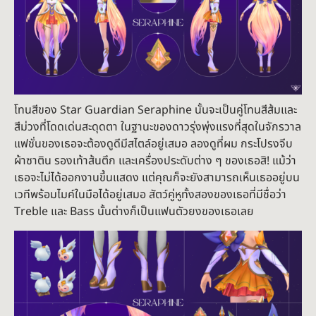
โทนสีของ Star Guardian Seraphine นั้นจะเป็นคู่โทนสีส้มและ
สีม่วงที่โดดเด่นสะดุดตา ในฐานะของดาวรุ่งพุ่งแรงที่สุดในจักรวาล
แฟชั่นของเธอจะต้องดูดีมีสไตล์อยู่เสมอ ลองดูที่ผม กระโปรงจีบ
ผ้าซาติน รองเท้าส้นตึก และเครื่องประดับต่าง ๆ ของเธอสิ! แม้ว่า
เธอจะไม่ได้ออกงานขึ้นแสดง แต่คุณก็จะยังสามารถเห็นเธออยู่บน
เวทีพร้อมไมค์ในมือได้อยู่เสมอ สัตว์คู่หูทั้งสองของเธอที่มีชื่อว่า
Treble และ Bass นั้นต่างก็เป็นแฟนตัวยงของเธอเลย