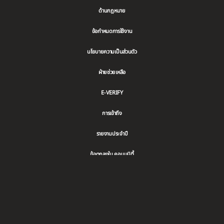
ด้านกฎหมาย
ข้อกำหนดการใช้งาน
นโยบายความเป็นส่วนตัว
ฝ่ายช่วยเหลือ
E-VERIFY
การเข้าถึง
รายงานประจำปี
ข้อตกลงใน คอมมูนิตี้
ติดตาม
Follow
Follow
แชร์
ติดตาม
รับ
ชมบน
พวก
us
us
ไป
พวก
YouTube
เรา
on
on
ยัง
เรา
ใน
Instagram
Tiktok
LinkedIn
ใน
Twitter
Facebook