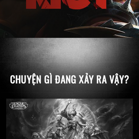
CHUYỆN GÌ ĐANG XẢY RA VẬY?