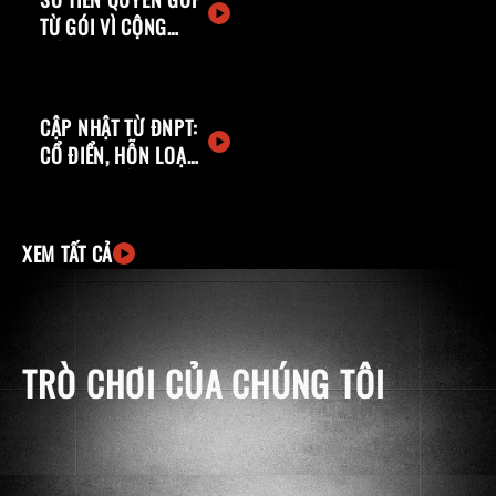
TỪ GÓI VÌ CỘNG
ĐỒNG
CẬP NHẬT TỪ ĐNPT:
CỔ ĐIỂN, HỖN LOẠN
& HƠN THẾ
XEM TẤT CẢ
TRÒ CHƠI CỦA CHÚNG TÔI
windows
apple
ingCard