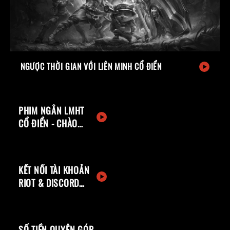
NGƯỢC THỜI GIAN VỚI LIÊN MINH CỔ ĐIỂN
PHIM NGẮN LMHT
CỔ ĐIỂN - CHÀO
MỪNG TRỞ LẠI
KẾT NỐI TÀI KHOẢN
RIOT & DISCORD
CỦA BẠN
SỐ TIỀN QUYÊN GÓP