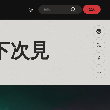
登入
Share
this
on
：下次見
分
Reddit
享
至
Twitter
分
享
至
Faceb
Toggle
addition
sharing
options