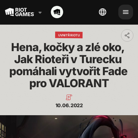
UVNITŘ RIOTU
Toggl
addit
Hena, kočky a zlé oko, 
shari
optio
Jak Rioteři v Turecku 
pomáhali vytvořit Fade 
pro VALORANT
10.06.2022