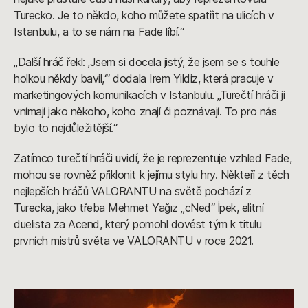
Turecko. Je to někdo, koho můžete spatřit na ulicích v
Istanbulu, a to se nám na Fade líbí.“
„Další hráč řekl: ‚Jsem si docela jistý, že jsem se s touhle
holkou někdy bavil,‘“ dodala Irem Yildiz, která pracuje v
marketingových komunikacích v Istanbulu. „Turečtí hráči ji
vnímají jako někoho, koho znají či poznávají. To pro nás
bylo to nejdůležitější.“
Zatímco turečtí hráči uvidí, že je reprezentuje vzhled Fade,
mohou se rovněž přiklonit k jejímu stylu hry. Někteří z těch
nejlepších hráčů VALORANTU na světě pochází z
Turecka, jako třeba Mehmet Yağız „cNed“ İpek, elitní
duelista za Acend, který pomohl dovést tým k titulu
prvních mistrů světa ve VALORANTU v roce 2021.