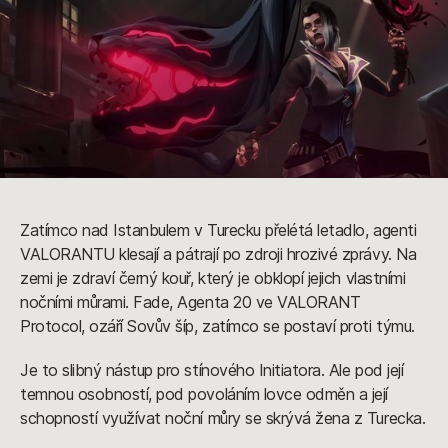
Zatímco nad Istanbulem v Turecku přelétá letadlo, agenti
VALORANTU klesají a pátrají po zdroji hrozivé zprávy. Na
zemi je zdraví černý kouř, který je obklopí jejich vlastními
nočními můrami. Fade, Agenta 20 ve VALORANT
Protocol, ozáří Sovův šíp, zatímco se postaví proti týmu.
Je to slibný nástup pro stínového Initiatora. Ale pod její
temnou osobností, pod povoláním lovce odměn a její
schopností využívat noční můry se skrývá žena z Turecka.