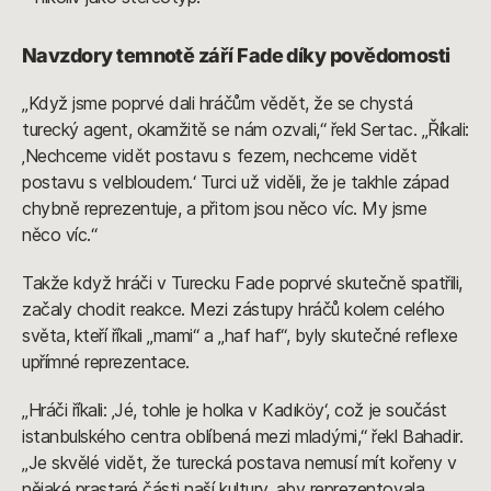
Navzdory temnotě září Fade díky povědomosti
„Když jsme poprvé dali hráčům vědět, že se chystá
turecký agent, okamžitě se nám ozvali,“ řekl Sertac. „Říkali:
‚Nechceme vidět postavu s fezem, nechceme vidět
postavu s velbloudem.‘ Turci už viděli, že je takhle západ
chybně reprezentuje, a přitom jsou něco víc. My jsme
něco víc.“
Takže když hráči v Turecku Fade poprvé skutečně spatřili,
začaly chodit reakce. Mezi zástupy hráčů kolem celého
světa, kteří říkali „mami“ a „haf haf“, byly skutečné reflexe
upřímné reprezentace.
„Hráči říkali: ‚Jé, tohle je holka v Kadıköy‘, což je součást
istanbulského centra oblíbená mezi mladými,“ řekl Bahadir.
„Je skvělé vidět, že turecká postava nemusí mít kořeny v
nějaké prastaré části naší kultury, aby reprezentovala