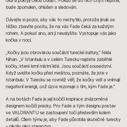
oka a pokryjí celou oblast. Pokud se do nich chytí nepřítel,
bude zpomalen, ohlušen a sledován.
Dávejte si pozor, aby vás to nechytilo, protože jinak se
těžko zbavíte pocitu, že na vás Fade čeká za každým
rohem. A pokud ano, ani ji neuslyšíte. Vystopuje vás jako
kočka v noci.
„Kočky jsou obrovskou součástí turecké kultury,“ řekla
Nihan. „V Istanbulu a v celém Turecku najdete zaběhlé
kočky, které krmí místní lidé. Jsou součástí sousedství.
Když uvidíte kočku před mešitou, poznáte, že jste v
Istanbulu. V Turecku se rovněž věří, že kočky vidí a vnímají
negativní energii, což úzce rezonuje s tím, kým Fade je.“
A na botách Fade je její kočičí inspirace znázorněná
designem kočičí pracky. Pro Fade a tým designu postav
ve VALORANTU se zastoupení točí především kolem
detailů. Cílem týmu je, aby Fade působila skutečně turecky
– nikoliv jako stereotyp.