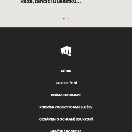
Raze, tančící Duelistku...
Mus
Riot
Games
MÉDIA
ZABEZPEČENÍ
PRÁVNÍ INFORMACE
PODMÍNKY POSKYTOVÁNÍ SLUŽBY
OZNÁMENÍ O OCHRANĚ SOUKROMÍ
HRÁČSKÁ PODPORA