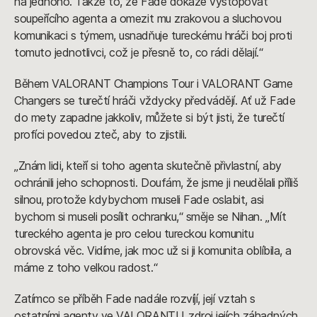
na jednoho. Takže to, že Fade dokáže vystopovat
soupeřícího agenta a omezit mu zrakovou a sluchovou
komunikaci s týmem, usnadňuje tureckému hráči boj proti
tomuto jednotlivci, což je přesně to, co rádi dělají.“
Během VALORANT Champions Tour i VALORANT Game
Changers se turečtí hráči vždycky předvádějí. Ať už Fade
do mety zapadne jakkoliv, můžete si být jisti, že turečtí
profíci povedou zteč, aby to zjistili.
„Znám lidi, kteří si toho agenta skutečně přivlastní, aby
ochránili jeho schopnosti. Doufám, že jsme ji neudělali příliš
silnou, protože kdybychom museli Fade oslabit, asi
bychom si museli posílit ochranku,“ směje se Nihan. „Mít
tureckého agenta je pro celou tureckou komunitu
obrovská věc. Vidíme, jak moc už si ji komunita oblíbila, a
máme z toho velkou radost.“
Zatímco se příběh Fade nadále rozvíjí, její vztah s
ostatními agenty ve VALORANTU, zdroj jejích záhadných