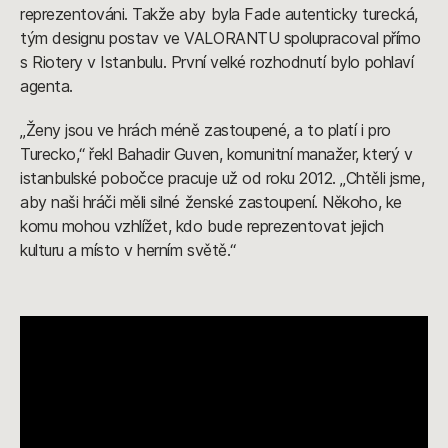
reprezentováni. Takže aby byla Fade autenticky turecká,
tým designu postav ve VALORANTU spolupracoval přímo
s Riotery v Istanbulu. První velké rozhodnutí bylo pohlaví
agenta.
„Ženy jsou ve hrách méně zastoupené, a to platí i pro
Turecko,“ řekl Bahadir Guven, komunitní manažer, který v
istanbulské pobočce pracuje už od roku 2012. „Chtěli jsme,
aby naši hráči měli silné ženské zastoupení. Někoho, ke
komu mohou vzhlížet, kdo bude reprezentovat jejich
kulturu a místo v herním světě.“