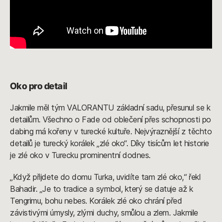
Oko pro detail
Jakmile měl tým VALORANTU základní sadu, přesunul se k
detailům. Všechno o Fade od oblečení přes schopnosti po
dabing má kořeny v turecké kultuře. Nejvýraznější z těchto
detailů je turecký korálek „zlé oko“. Díky tisícům let historie
je zlé oko v Turecku prominentní dodnes.
„Když přijdete do domu Turka, uvidíte tam zlé oko,“ řekl
Bahadir. „Je to tradice a symbol, který se datuje až k
Tengrimu, bohu nebes. Korálek zlé oko chrání před
závistivými úmysly, zlými duchy, smůlou a zlem. Jakmile