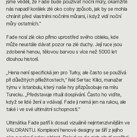
jsme věděli, že Fade bude používat noční můry, okamžitě
nás napadl korálek zlé oko coby způsob, jak by se mohla
chránit před vlastními nočními můrami, i když vidí noční
můry ostatních.“
Fade nosí zlé oko přímo uprostřed svého obleku, kde
může neustále dávat pozor na zlé duchy. Její ruce jsou
zdobené henou, tělovou barvou s více než 5000 let
dlouhou historií.
„Hena není specifická jen pro Turky, ale často se používá
při důležitých příležitostech,“ řekl Sertac Kilici, manažer
týmu v Istanbulu, který naše hry přizpůsobuje na míru
Turecku. „Představuje rituál dospívání. Často ho vidíte,
když se lidé žení a vdávají. Fade ji nemá jen na rukou, ale
také i ve své ultimátní schopnosti.“
Ultimátka Fade patří k dosud vizuálně nejintenzivnějším ve
VALORANTU. Komplexní henové designy se šíří z jejího