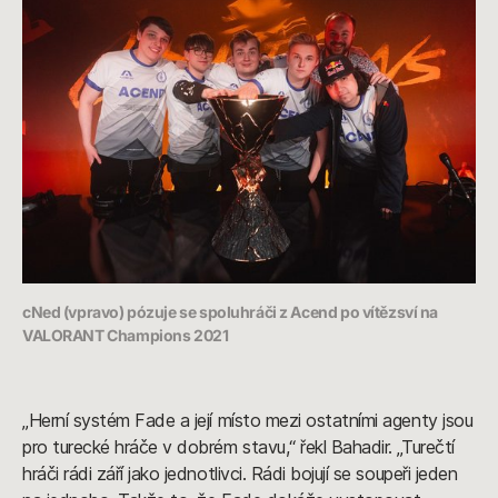
cNed (vpravo) pózuje se spoluhráči z Acend po vítězsví na
VALORANT Champions 2021
„Herní systém Fade a její místo mezi ostatními agenty jsou
pro turecké hráče v dobrém stavu,“ řekl Bahadir. „Turečtí
hráči rádi září jako jednotlivci. Rádi bojují se soupeři jeden