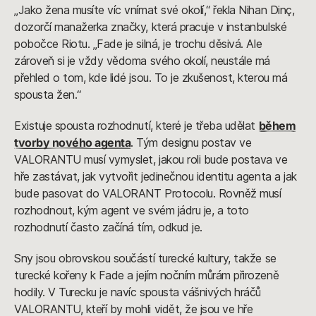
„Jako žena musíte víc vnímat své okolí,“ řekla Nihan Dinç,
dozorčí manažerka značky, která pracuje v instanbulské
pobočce Riotu. „Fade je silná, je trochu děsivá. Ale
zároveň si je vždy vědoma svého okolí, neustále má
přehled o tom, kde lidé jsou. To je zkušenost, kterou má
spousta žen.“
Existuje spousta rozhodnutí, které je třeba udělat
během
tvorby nového agenta
. Tým designu postav ve
VALORANTU musí vymyslet, jakou roli bude postava ve
hře zastávat, jak vytvořit jedinečnou identitu agenta a jak
bude pasovat do VALORANT Protocolu. Rovněž musí
rozhodnout, kým agent ve svém jádru je, a toto
rozhodnutí často začíná tím, odkud je.
Sny jsou obrovskou součástí turecké kultury, takže se
turecké kořeny k Fade a jejím nočním můrám přirozeně
hodily. V Turecku je navíc spousta vášnivých hráčů
VALORANTU, kteří by mohli vidět, že jsou ve hře