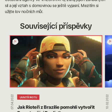
sil a její vztah s domovinou se ještě vyjasní. Mezitím si
užijte lov nočních můr.
Související příspěvky
Jak
Od
Rioteři
Vi
z
po
Brazílie
Dia
pomohli
–
vytvořit
Krea
Raze,
a
tančící
tvůr
Duelistku...
jsou
srd
07.04.2022
10.02.2022
Kole
UVNITŘ RIOTU
od
Jak Rioteři z Brazílie pomohli vytvořit 
Riot