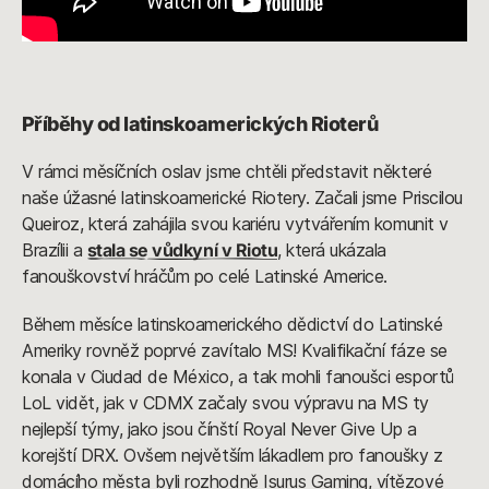
Příběhy od latinskoamerických Rioterů
V rámci měsíčních oslav jsme chtěli představit některé
naše úžasné latinskoamerické Riotery. Začali jsme Priscilou
Queiroz, která zahájila svou kariéru vytvářením komunit v
Brazílii a
stala se vůdkyní v Riotu
, která ukázala
fanouškovství hráčům po celé Latinské Americe.
Během měsíce latinskoamerického dědictví do Latinské
Ameriky rovněž poprvé zavítalo MS! Kvalifikační fáze se
konala v Ciudad de México, a tak mohli fanoušci esportů
LoL vidět, jak v CDMX začaly svou výpravu na MS ty
nejlepší týmy, jako jsou čínští Royal Never Give Up a
korejští DRX. Ovšem největším lákadlem pro fanoušky z
domácího města byli rozhodně Isurus Gaming, vítězové