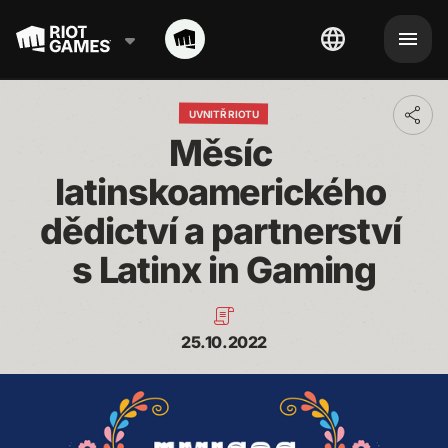
UVNITŘ RIOTU
Toggl
addit
Měsíc 
shari
optio
latinskoamerického 
dědictví a partnerství 
s Latinx in Gaming
25.10.2022