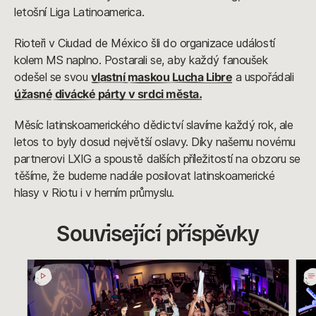
letošní Liga Latinoamerica.
Rioteři v Ciudad de México šli do organizace událostí
kolem MS naplno. Postarali se, aby každý fanoušek
odešel se svou
vlastní maskou Lucha Libre
a uspořádali
úžasné divácké párty v srdci města.
Měsíc latinskoamerického dědictví slavíme každý rok, ale
letos to byly dosud největší oslavy. Díky našemu novému
partnerovi LXIG a spoustě dalších příležitostí na obzoru se
těšíme, že budeme nadále posilovat latinskoamerické
hlasy v Riotu i v herním průmyslu.
Související příspěvky
Pohled
Zápa
do
jsou
Domu
tady