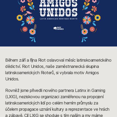
Během září a října Riot oslavoval měsíc latinskoamerického
dědictví. Riot Unidos, naše zaměstnanecká skupina
latinskoamerických Rioterů, si vybrala motiv Amigos
Unidos.
Rovněž jsme přivedli nového partnera Latinx in Gaming
(LXIG), neziskovou organizaci zaměřenou na propojení
latinskoamerických lidí po celém herním průmyslu za
účelem propagace uznání kultury a reprezentace ve hrách
a zábavě. Cíl LXIG se shoduje s tím naším a my máme