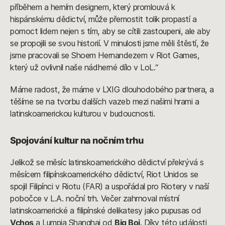
příběhem a herním designem, který promlouvá k
hispánskému dědictví, může přemostit tolik propastí a
pomoct lidem nejen s tím, aby se cítili zastoupeni, ale aby
se propojili se svou historií. V minulosti jsme měli štěstí, že
jsme pracovali se Shoem Hernandezem v Riot Games,
který už ovlivnil naše nádherné dílo v LoL.“
Máme radost, že máme v LXIG dlouhodobého partnera, a
těšíme se na tvorbu dalších vazeb mezi našimi hrami a
latinskoamerickou kulturou v budoucnosti.
Spojování kultur na nočním trhu
Jelikož se měsíc latinskoamerického dědictví překrývá s
měsícem filipínskoamerického dědictví, Riot Unidos se
spojil Filipínci v Riotu (FAR) a uspořádal pro Riotery v naší
pobočce v L.A. noční trh. Večer zahrnoval místní
latinskoamerické a filipínské delikatesy jako pupusas od
Vchos
a Lumpia Shanghai od
Big Boi
. Díky této události