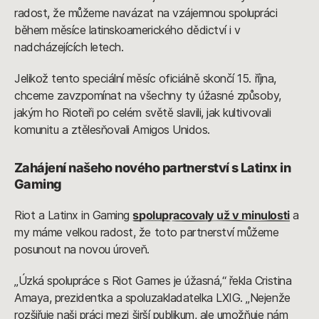
radost, že můžeme navázat na vzájemnou spolupráci
během měsíce latinskoamerického dědictví i v
nadcházejících letech.
Jelikož tento speciální měsíc oficiálně skončí 15. října,
chceme zavzpomínat na všechny ty úžasné způsoby,
jakým ho Rioteři po celém světě slavili, jak kultivovali
komunitu a ztělesňovali Amigos Unidos.
Zahájení našeho nového partnerství s Latinx in
Gaming
Riot a Latinx in Gaming
spolupracovaly už v minulosti
a
my máme velkou radost, že toto partnerství můžeme
posunout na novou úroveň.
„Úzká spolupráce s Riot Games je úžasná,“ řekla Cristina
Amaya, prezidentka a spoluzakladatelka LXIG. „Nejenže
rozšiřuje naši práci mezi širší publikum, ale umožňuje nám