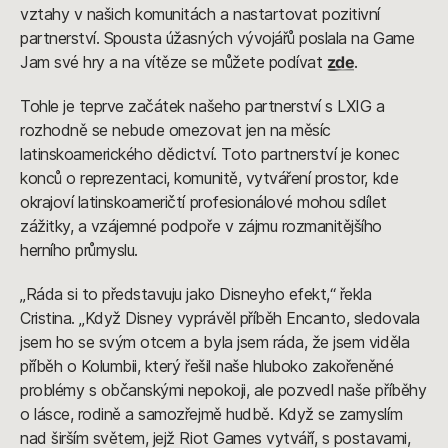
vztahy v našich komunitách a nastartovat pozitivní
partnerství. Spousta úžasných vývojářů poslala na Game
Jam své hry a na vítěze se můžete podívat
zde
.
Tohle je teprve začátek našeho partnerství s LXIG a
rozhodně se nebude omezovat jen na měsíc
latinskoamerického dědictví. Toto partnerství je konec
konců o reprezentaci, komunitě, vytváření prostor, kde
okrajoví latinskoameričtí profesionálové mohou sdílet
zážitky, a vzájemné podpoře v zájmu rozmanitějšího
herního průmyslu.
„Ráda si to představuju jako Disneyho efekt,“ řekla
Cristina. „Když Disney vyprávěl příběh Encanto, sledovala
jsem ho se svým otcem a byla jsem ráda, že jsem viděla
příběh o Kolumbii, který řešil naše hluboko zakořeněné
problémy s občanskými nepokoji, ale pozvedl naše příběhy
o lásce, rodině a samozřejmě hudbě. Když se zamyslím
nad širším světem, jejž Riot Games vytváří, s postavami,