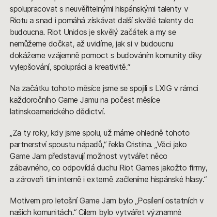
spolupracovat s neuvěřitelnými hispánskými talenty v
Riotu a snad i pomáhá získávat další skvělé talenty do
budoucna. Riot Unidos je skvělý začátek a my se
nemůžeme dočkat, až uvidíme, jak si v budoucnu
dokážeme vzájemně pomoct s budováním komunity díky
vylepšování, spolupráci a kreativitě.“
Na začátku tohoto měsíce jsme se spojili s LXIG v rámci
každoročního Game Jamu na počest měsíce
latinskoamerického dědictví.
„Za ty roky, kdy jsme spolu, už máme ohledně tohoto
partnerství spoustu nápadů,“ řekla Cristina. „Věci jako
Game Jam představují možnost vytvářet něco
zábavného, co odpovídá duchu Riot Games jakožto firmy,
a zároveň tím interně i externě začleníme hispánské hlasy.“
Motivem pro letošní Game Jam bylo „Posílení ostatních v
našich komunitách.“ Cílem bylo vytvářet významné