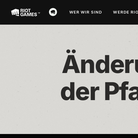
WER WIR SIND
WERDE RI
Änderu
der Pfa