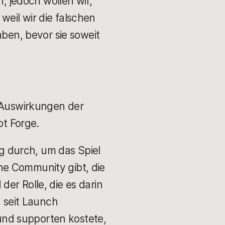
n, jedoch wollen wir,
eil wir die falschen
aben, bevor sie soweit
e Auswirkungen der
ot Forge.
ng durch, um das Spiel
che Community gibt, die
der Rolle, die es darin
 seit Launch
 und supporten kostete,