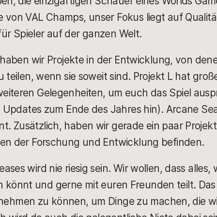
pen, die einzigartigen Schauer eines Worlds Game
e von VAL Champs, unser Fokus liegt auf Qualitä
 für Spieler auf der ganzen Welt.
, haben wir Projekte in der Entwicklung, von de
 teilen, wenn sie soweit sind. Projekt L hat gro
eiteren Gelegenheiten, um euch das Spiel auspr
re Updates zum Ende des Jahres hin). Arcane Seas
 Zusätzlich, haben wir gerade ein paar Projekte
fen der Forschung und Entwicklung befinden.
ses wird nie riesig sein. Wir wollen, dass alles, 
sein könnt und gerne mit euren Freunden teilt. Das 
it nehmen zu können, um Dinge zu machen, die wirk