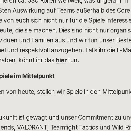
nieren ca. 530 Rollen weltweit, was ungefähr 11 %
rößten Auswirkung auf Teams außerhalb des Cor
von euch sich nicht nur für die Spiele interessier
eute, die sie machen. Dies sind nicht nur organ
dividuen und Familien aus und wir tun unser Best
 und respektvoll anzugehen. Falls ihr die E-Mail 
haben, könnt ihr das
hier
tun.
piele im Mittelpunkt
 von heute, stellen wir Spiele in den Mittelpunk
 Zukunft ist gewagt und unser Commitment zu uns
ends, VALORANT, Teamfight Tactics und Wild Rift,