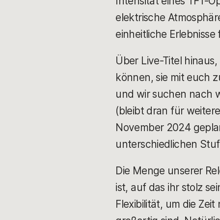
Intensität eines TFT-O
elektrische Atmosphär
einheitliche Erlebnisse
Über Live-Titel hinaus
können, sie mit euch zu
und wir suchen nach w
(bleibt dran für weite
November 2024 geplant.
unterschiedlichen Stu
Die Menge unserer Relea
ist, auf das ihr stolz 
Flexibilität, um die Ze