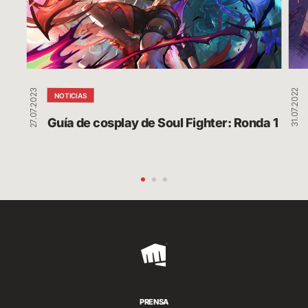
Fighter:
Este
Ronda
Par
1
2
27.07.2023
31.07.2022
NOTICIAS
Guía de cosplay de Soul Fighter: Ronda 1
Riot
Games
PRENSA