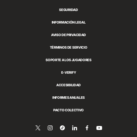
SEGURIDAD
INFORMACIÓN LEGAL
AVISO DE PRIVACIDAD
TÉRMINOS DE SERVICIO
SOPORTE A LOS JUGADORES
E-VERIFY
ACCESIBILIDAD
INFORMES ANUALES
PACTO COLECTIVO
Síguenos
Follow
Follow
Compartir
Síguenos
Ver
en
en
us
us
esto
en
YouTube