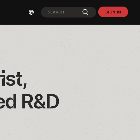
SIGN IN
st, 
ed R&D 