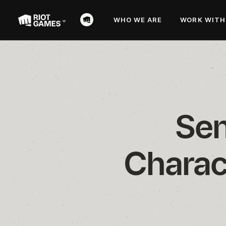
WHO WE ARE
WORK WITH
Sen
Charac