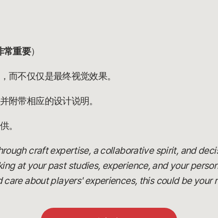
非常重要
）
，而不仅仅是最终视觉效果。
并附带相应的设计说明。
供。
 through craft expertise, a collaborative spirit, and dec
oking at your past studies, experience, and your person
are about players' experiences, this could be your r