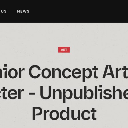
 US
NEWS
ART
ior Concept Arti
ter - Unpublish
Product