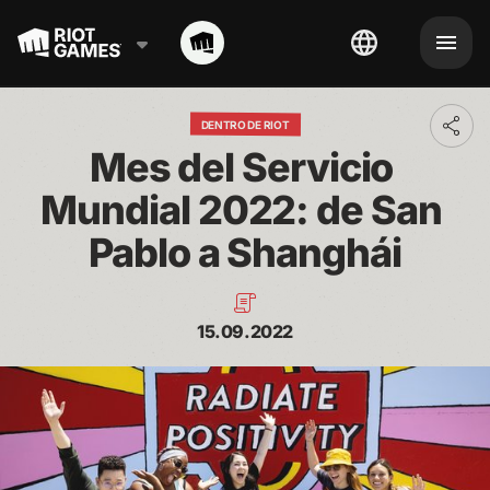
DENTRO DE RIOT
Toggl
addit
Mes del Servicio 
shari
optio
Mundial 2022: de San 
Pablo a Shanghái
15.09.2022