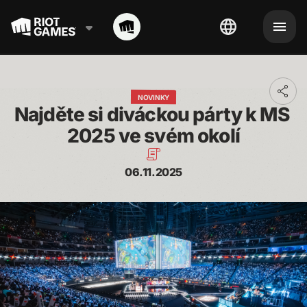
Toggl
NOVINKY
addit
Najděte si diváckou párty k MS 
shari
optio
2025 ve svém okolí
06.11.2025