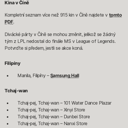
Kina v Číně
Kompletní seznam více než 915 kin v Číně najdete v
tomto
PDF
.
Divácké párty v Číně se mohou změnit, jelikož se žádný
tým z LPL nedostal do finále MS v League of Legends.
Potvrďte si předem, jestli se akce koná.
Filipíny
Manila, Filipíny –
Samsung Hall
Tchaj-wan
Tchaj-pej, Tchaj-wan – 101 Water Dance Plazar
Tchaj-pej, Tchaj-wan – Xinyi Store
Tchaj-pej, Tchaj-wan – Dunbei Store
Tchaj-pej, Tchaj-wan – Nanxi Store