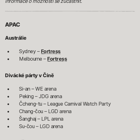
informace o možnosti se zúčastnit.
APAC
Austrálie
Sydney –
Fortress
Melbourne –
Fortress
Divácké párty v Číně
Si-an – WE arena
Peking – JDG arena
Čcheng-tu – League Carnival Watch Party
Chang-čou – LGD arena
Šanghaj – LPL arena
Su-čou – LGD arena