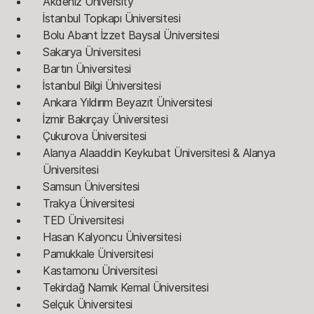
Akdeniz University
İstanbul Topkapı Üniversitesi
Bolu Abant İzzet Baysal Üniversitesi
Sakarya Üniversitesi
Bartın Üniversitesi
İstanbul Bilgi Üniversitesi
Ankara Yıldırım Beyazıt Üniversitesi
İzmir Bakırçay Üniversitesi
Çukurova Üniversitesi
Alanya Alaaddin Keykubat Üniversitesi & Alanya
Üniversitesi
Samsun Üniversitesi
Trakya Üniversitesi
TED Üniversitesi
Hasan Kalyoncu Üniversitesi
Pamukkale Üniversitesi
Kastamonu Üniversitesi
Tekirdağ Namık Kemal Üniversitesi
Selçuk Üniversitesi