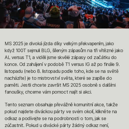
MS 2025 je divoká jízda díky velkým překvapením, jako
když 100T sejmuli BLG, šíleným zápasům na tři vítězné jako
AL versus T1, a viděli jsme skvělé zápasy od začátku do
konce. Od zahájení v podobě T1 versus IG až po finále 9.
listopadu (nebo 8. listopadu podle toho, kde se na světě
nacházíte) je to mistrovství světa, které se zapíše do
paměti. Jestli chcete završit MS 2025 osobně s dalšími
fanoušky, chceme vám pomoct najít si akci.
Tento seznam obsahuje převážně komunitní akce, takže
pokud najdete diváckou párty ve svém okolí, klikněte na
odkaz a podívejte se na podrobnosti o tom, jak se
zúčastnit. Pokud u divácké párty žádný odkaz není,